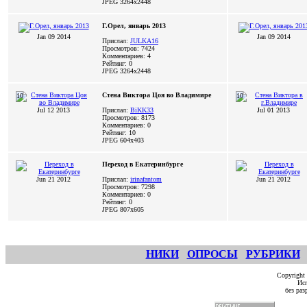
JPEG
3264x2448
Г.Орел, январь 2013
Jan 09 2014
Jan 09 2014
Прислал:
JULKA16
Просмотров: 7424
Комментариев: 4
Рейтинг: 0
JPEG
3264x2448
Стена Виктора Цоя во Владимире
10
10
Jul 12 2013
Прислал:
BiKK33
Jul 01 2013
Просмотров: 8173
Комментариев: 0
Рейтинг: 10
JPEG
604x403
Переход в Екатеринбурге
Jun 21 2012
Прислал:
irinafantom
Jun 21 2012
Просмотров: 7298
Комментариев: 0
Рейтинг: 0
JPEG
807x605
НИКИ
ОПРОСЫ
РУБРИКИ
Copyright
Исп
без ра