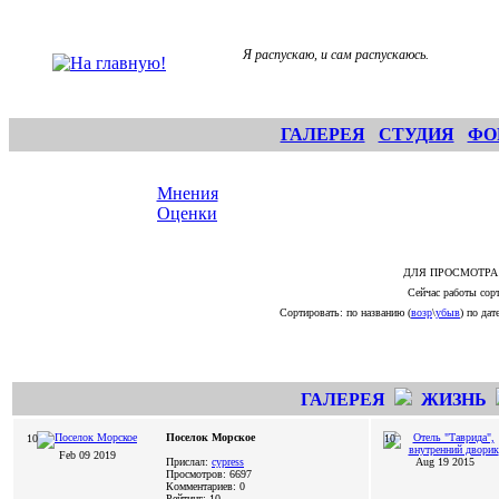
Я распускаю, и сам распускаюсь.
ГАЛЕРЕЯ
СТУДИЯ
ФО
Мнения
Оценки
ДЛЯ ПРОСМОТРА
Сейчас работы сорт
Сортировать: по названию (
возр
\
убыв
) по дате
ГАЛЕРЕЯ
ЖИЗНЬ
Поселок Морское
10
10
Feb 09 2019
Прислал:
cypress
Aug 19 2015
Просмотров: 6697
Комментариев: 0
Рейтинг: 10