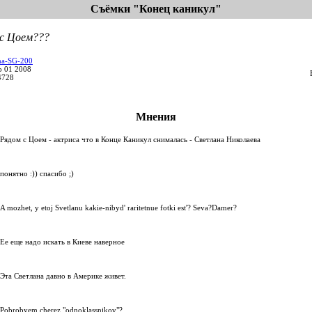
Съёмки "Конец каникул"
 с Цоем???
a-SG-200
b 01 2008
4728
Мнения
Рядом с Цоем - актриса что в Конце Каникул снималась - Светлана Николаева
понятно :)) спасибо ;)
A mozhet, y etoj Svetlanu kakie-nibyd' raritetnue fotki est'? Seva?Damer?
Ее еще надо искать в Киеве наверное
Эта Светлана давно в Америке живет.
Pobrobyem cherez "odnoklassnikov"?