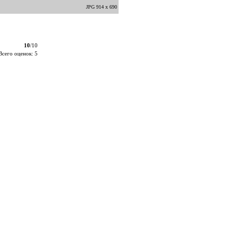
JPG 914 x 690
10
/10
Всего оценок: 5