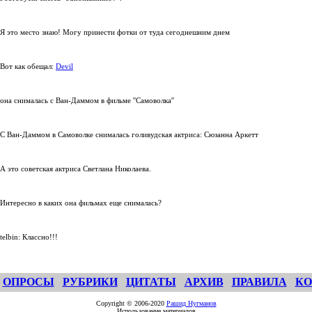
Я это место знаю! Могу принести фотки от туда сегоднешним днем
Вот как обещал:
Devil
она снималась с Ван-Даммом в фильме ''Самоволка''
С Ван-Даммом в Самоволке снималась голивудская актриса: Сюзанна Аркетт
А это советская актриса Светлана Николаева.
Интересно в каких она фильмах еще снималась?
telbin: Классно!!!
ОПРОСЫ
РУБРИКИ
ЦИТАТЫ
АРХИВ
ПРАВИЛА
КО
Copyright © 2006-2020
Рашид Нугманов
Использование материалов