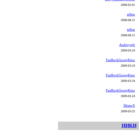
2008-02-01
telbin
2008-08-12
telbin
2008-08-12
Andreyspb
2009-03-24
FanRockGroupKino
2009-03-24
FanRockGroupKino
2009-03-24
FanRockGroupKino
2009-03-24
MisterX
2009-03-25
НИКИ