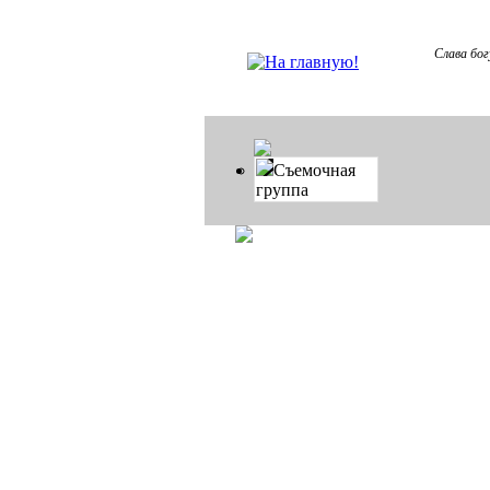
Слава бог
Съемочная
группа