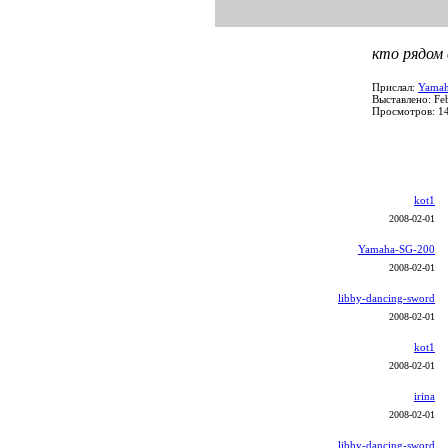
кто рядом
Прислал:
Yamah
Выставлено: Fe
Просмотров: 1
kot1
2008-02-01
Yamaha-SG-200
2008-02-01
libby-dancing-sword
2008-02-01
kot1
2008-02-01
irina
2008-02-01
libby-dancing-sword