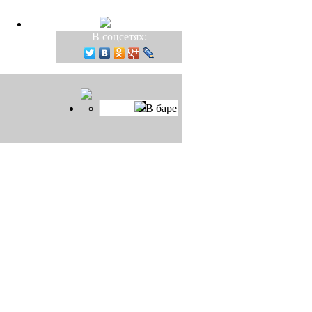
В соцсетях:
В баре