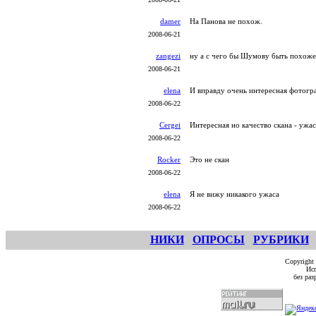
damer
На Панова не похож.
2008-06-21
zangezi
ну а с чего бы Шумову быть похожем
2008-06-21
elena
И вправду очень интересная фотогр
2008-06-22
Cergei
Интересная но качество скана - ужас
2008-06-22
Rocker
Это не скан
2008-06-22
elena
Я не вижу никакого ужаса
2008-06-22
НИКИ
ОПРОСЫ
РУБРИКИ
Copyright
Исп
без ра