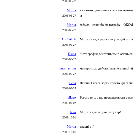
2008-06-27
Morita
на самом деле фотка классная потому
:)
2008-06-27
Morita
забыла - спасибо фотографу - ОКСА
2008-06-27
OKCAHA
Моритосик, я рада что у людей стол
2008-06-27
Diana
Фотография действительно очень со
2008-06-27
mashamvm
модераторы действительно супер!)))
2008-06-27
elena
Ленчик Гилева здесь просто красави
2008-06-28
ellago
Была очень рада познакомиться с вами
2008-07-02
Ivan
Морита сдесь просто супер!
2009-10-01
Morita
спасибо :)
2009-10-01