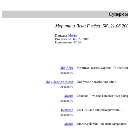
Супермод
Морита и Лена Гилёва. БК. 21.06.200
Прислал:
Morita
Выставлено: Jun 27 2008
Просмотров: 8354
OKCAHA
Моритос, вышла хорошо!!!! необыч
2008-06-27
libby-dancing-sword
Ona vezde horosho vuhodit:)
2008-06-27
Morita
Спасибо :) только в необычных раку
2008-06-27
hitmanec
Свет, ненадо так самокретично ;)
2008-06-27
Morita
спасибо Либби - ты меня опередила -