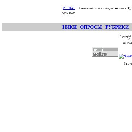
PECHAL
Солнышко мое взглянуло на меня :)))
2009-10-02
НИКИ
ОПРОСЫ
РУБРИКИ
Copyright
Исп
без ра
Загруз