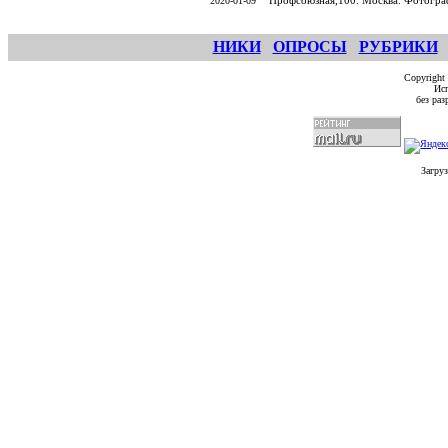
Профсоюзная,100. Москва. Фотогр
2020-01-09
НИКИ
ОПРОСЫ
РУБРИКИ
Copyright
Исп
без ра
Загруз