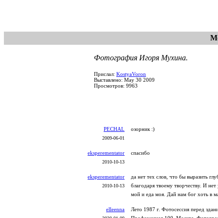
Мо
Фотография Игоря Мухина.
Прислал:
KostyaVoron
Выставлено: May 30 2009
Просмотров: 9963
PECHAL
озорник :)
2009-06-01
eksperementator
спасибо
2010-10-13
eksperementator
да нет тех слов, что бы выразить г
благодаря твоему творчеству. И нет 
2010-10-13
мой и еда моя. Дай нам бог хоть в м
elleenna
Лето 1987 г. Фотосессия перед зда