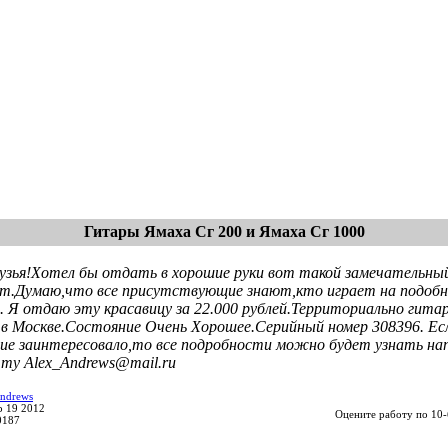
Гитары Ямаха Сг 200 и Ямаха Сг 1000
рузья!Хотел бы отдать в хорошие руки вот такой замечательны
т.Думаю,что все присутствующие знают,кто играет на подобн
ь. Я отдаю эту красавицу за 22.000 рублей.Территориально гита
 в Москве.Состояние Очень Хорошее.Серийный номер 308396. Ес
ие заинтересовало,то все подробности можно будет узнать на
чту Alex_Andrews@mail.ru
ndrews
p 19 2012
Оцените работу по 10-
0187