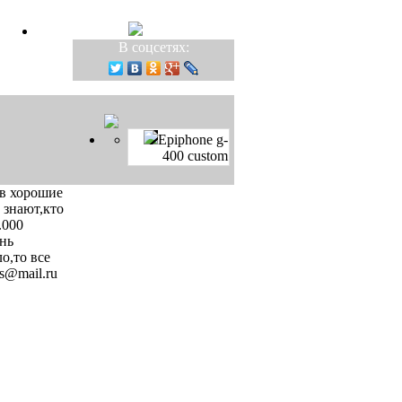
В соцсетях:
Epiphone g-
400 custom