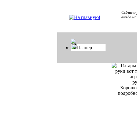
Сейчас сл
всегда ма
Планер