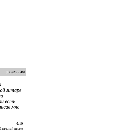
JPG 615 x 461
й
ой гитаре
ра
ли есть
писав мне
0
/10
балльной шкале