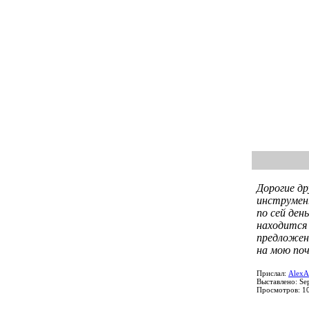
Дорогие д
инструмен
по сей ден
находится
предложен
на мою по
Прислал:
AlexA
Выставлено: Se
Просмотров: 1