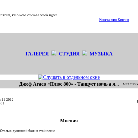
ажет, кто чего стоил в этой пурге.
Константин Кинчев
ГАЛЕРЕЯ
СТУДИЯ
МУЗЫКА
Джеф Агаев «Плюс 800» - Танцует ночь а я...
MP3 7.53 M
t 11 2012
481
Мнения
Столько душевной боли в этой песне