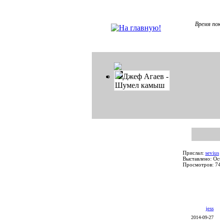
Время пок
Джеф Агаев -
Шумел камыш
Прислал:
sevius
Выставлено: Oc
Просмотров: 7
jess
2014-09-27