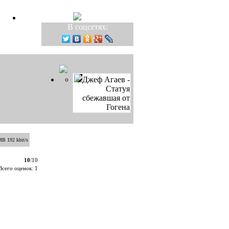
В соцсетях:
Джеф Агаев -
Статуя
сбежавшая от
Гогена
B 192 kbit/s
10
/10
Всего оценок: 1