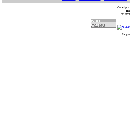
Copyright
Исп
без ра
Загруз