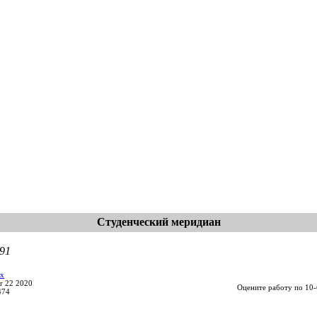
Студенческий меридиан
91
ox
r 22 2020
Оцените работу по 10-
474