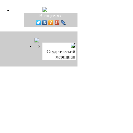
В соцсетях:
Студенческий
меридиан