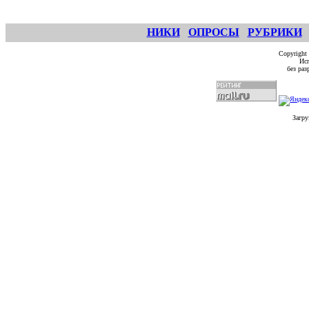
НИКИ
ОПРОСЫ
РУБРИКИ
Copyright
Исп
без ра
Загру