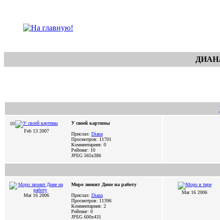
ДИАНА
У своей картины
10
Feb 13 2007
Прислал:
Diana
Просмотров: 11701
Комментариев: 0
Рейтинг: 10
JPEG
565x386
Моро звонит Дине на работу
Mar 16 2006
Mar 16 2006
Прислал:
Diana
Просмотров: 11396
Комментариев: 2
Рейтинг: 0
JPEG
600x431