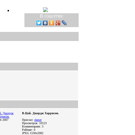
В соцсетях:
В.Цой. Джордж Харрисон.
6 2007
Прислал:
damer
Просмотров: 10123
Комментариев: 3
Рейтинг: 0
JPEG
1530x2082