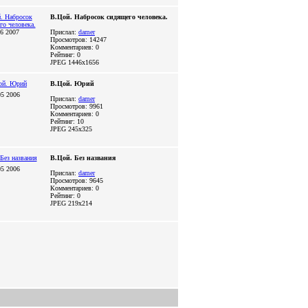
В.Цой. Набросок сидящего человека.
6 2007
Прислал:
damer
Просмотров: 14247
Комментариев: 0
Рейтинг: 0
JPEG
1446x1656
В.Цой. Юрий
5 2006
Прислал:
damer
Просмотров: 9961
Комментариев: 0
Рейтинг: 10
JPEG
245x325
В.Цой. Без названия
5 2006
Прислал:
damer
Просмотров: 9645
Комментариев: 0
Рейтинг: 0
JPEG
219x214