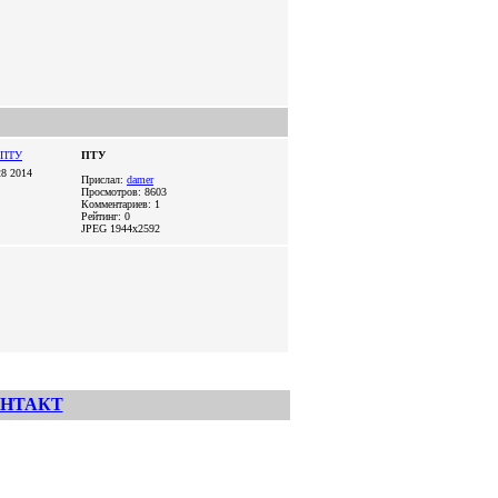
ПТУ
8 2014
Прислал:
damer
Просмотров: 8603
Комментариев: 1
Рейтинг: 0
JPEG
1944x2592
НТАКТ