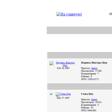
Мы
Подпись Виктора Цоя.
Feb 16 2007
Прислал:
damer
Просмотров: 17206
Комментариев: 7
Рейтинг: 0
JPEG
1392x2172
Стена Цоя
10
Mar 27 2007
Прислал:
damer
Просмотров: 10115
Комментариев: 3
Рейтинг: 10
JPEG
640x405