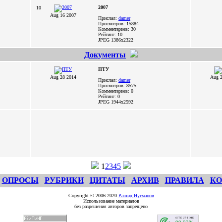
2007
10
Aug 16 2007
Прислал:
damer
Просмотров: 15884
Комментариев: 30
Рейтинг: 10
JPEG
1386x2322
Документы
ПТУ
Aug 28 2014
Aug 2
Прислал:
damer
Просмотров: 8575
Комментариев: 0
Рейтинг: 0
JPEG
1944x2592
1
2
3
4
5
ОПРОСЫ
РУБРИКИ
ЦИТАТЫ
АРХИВ
ПРАВИЛА
КО
Copyright © 2006-2020
Рашид Нугманов
Использование материалов
без разрешения авторов запрещено