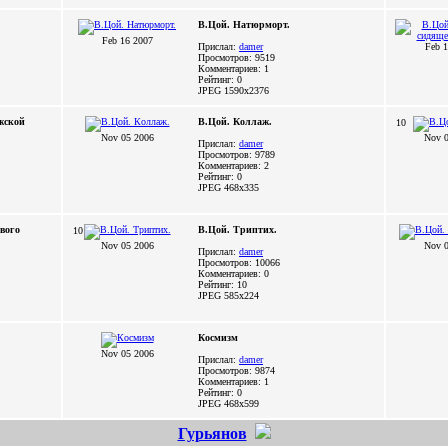
В.Цой. Натюрморт.
Feb 16 2007
Прислал:
damer
Feb 1
Просмотров: 9519
Комментариев: 1
Рейтинг: 0
JPEG
1590x2376
жской
В.Цой. Коллаж.
10
Nov 05 2006
Nov 0
Прислал:
damer
Просмотров: 9789
Комментариев: 2
Рейтинг: 0
JPEG
468x335
вого
В.Цой. Триптих.
10
Nov 05 2006
Nov 0
Прислал:
damer
Просмотров: 10066
Комментариев: 0
Рейтинг: 10
JPEG
585x224
Космизм
Nov 05 2006
Прислал:
damer
Просмотров: 9874
Комментариев: 1
Рейтинг: 0
JPEG
468x599
Гурьянов