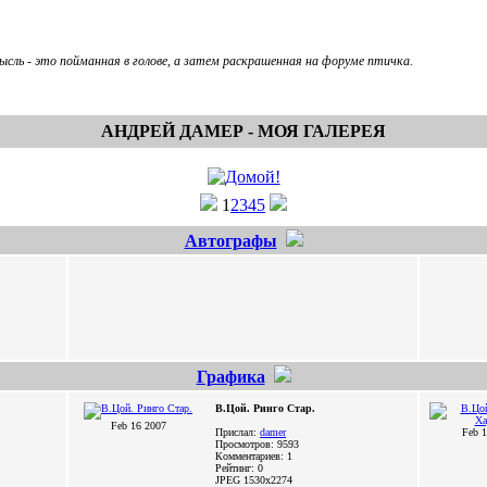
сль - это пойманная в голове, а затем раскрашенная на форуме птичка.
АНДРЕЙ ДАМЕР - МОЯ ГАЛЕРЕЯ
1
2
3
4
5
Автографы
Графика
В.Цой. Ринго Стар.
Feb 16 2007
Прислал:
damer
Feb 1
Просмотров: 9593
Комментариев: 1
Рейтинг: 0
JPEG
1530x2274