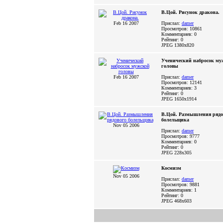
В.Цой. Рисунок дракона.
Feb 16 2007
Прислал:
damer
Просмотров: 10861
Комментариев: 0
Рейтинг: 0
JPEG
1380x820
Ученический набросок му
головы
Feb 16 2007
Прислал:
damer
Просмотров: 12141
Комментариев: 3
Рейтинг: 0
JPEG
1650x1914
В.Цой. Размышления рядо
болельщика
Nov 05 2006
Прислал:
damer
Просмотров: 9777
Комментариев: 0
Рейтинг: 0
JPEG
228x305
Космизм
Nov 05 2006
Прислал:
damer
Просмотров: 9881
Комментариев: 1
Рейтинг: 0
JPEG
468x603