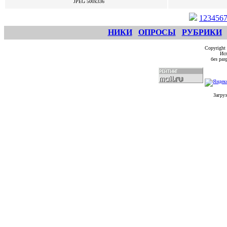
JPEG
500x336
1
2
3
4
5
6
НИКИ
ОПРОСЫ
РУБРИКИ
Copyright
Исп
без ра
Загруз