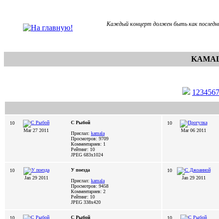
Каждый концерт должен быть как последни
KAMAL
1
2
3
4
5
6
С Рыбой
10
10
Mar 27 2011
Mar 06 2011
Прислал:
kamala
Просмотров: 9709
Комментариев: 1
Рейтинг: 10
JPEG
683x1024
У поезда
10
10
Jan 29 2011
Jan 29 2011
Прислал:
kamala
Просмотров: 9458
Комментариев: 2
Рейтинг: 10
JPEG
338x420
С Рыбой
10
10