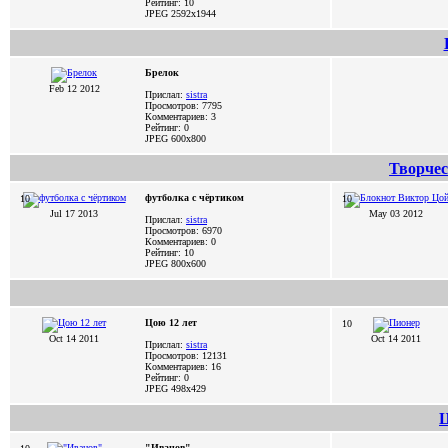
Рейтинг: 10
JPEG
2592x1944
Брелок
Feb 12 2012
Прислал:
sistra
Просмотров: 7795
Комментариев: 3
Рейтинг: 0
JPEG
600x800
Творчес
футболка с чёртиком
10
10
Jul 17 2013
May 03 2012
Прислал:
sistra
Просмотров: 6970
Комментариев: 0
Рейтинг: 10
JPEG
800x600
Цою 12 лет
10
Oct 14 2011
Oct 14 2011
Прислал:
sistra
Просмотров: 12131
Комментариев: 16
Рейтинг: 0
JPEG
498x429
Ц
"Иванов"