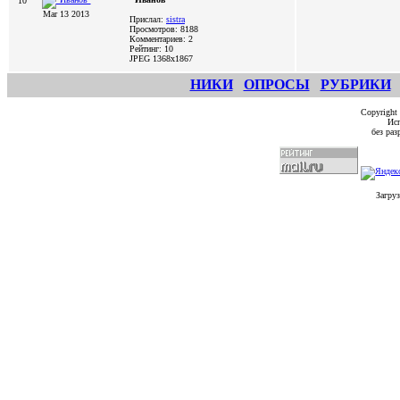
10
Mar 13 2013
Прислал:
sistra
Просмотров: 8188
Комментариев: 2
Рейтинг: 10
JPEG
1368x1867
НИКИ
ОПРОСЫ
РУБРИКИ
Copyright
Исп
без ра
Загруз