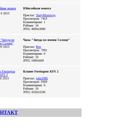
Юбилейная монета
14 2013
Прислал:
YuriyMostovoy
Просмотров: 7453
Комментариев: 1
Рейтинг: 10
JPEG
4000x3000
Часы "Звезда по имени Солнце"
29 2013
Прислал:
Rex
Просмотров: 7991
Комментариев: 0
Рейтинг: 10
JPEG
1000x669
Kramer Ferrington KFS 2
06 2013
Прислал:
john1985
Просмотров: 9369
Комментариев: 6
Рейтинг: 10
JPEG
4320x3240
НТАКТ