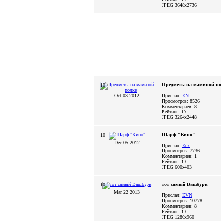
JPEG
3648x2736
Предметы на маминой по
10
Oct 03 2012
Прислал:
RN
Просмотров: 8526
Комментариев: 8
Рейтинг: 10
JPEG
3264x2448
Шарф "Кино"
10
Dec 05 2012
Прислал:
Rex
Просмотров: 7736
Комментариев: 1
Рейтинг: 10
JPEG
600x403
тот самый Вашбурн
10
Mar 22 2013
Прислал:
KVN
Просмотров: 10778
Комментариев: 8
Рейтинг: 10
JPEG
1280x960