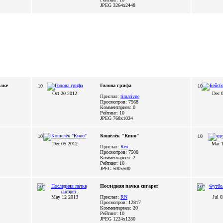
JPEG
3264x2448
лке
Голова грифа
10
10
Oct 20 2012
Dec 
Прислал:
timarivne
Просмотров: 7568
Комментариев: 0
Рейтинг: 10
JPEG
768x1024
Кошёлёк "Кино"
10
10
Dec 05 2012
Mar 
Прислал:
Rex
Просмотров: 7500
Комментариев: 2
Рейтинг: 10
JPEG
500x500
Последняя пачка сигарет
10
10
May 12 2013
Прислал:
RN
Jul 
Просмотров: 12817
Комментариев: 20
Рейтинг: 10
JPEG
1224x1280