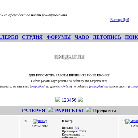
 - не сфера деятельности рок-музыканта
Виктор Цой
АЛЕРЕЯ
СТУДИЯ
ФОРУМЫ
ЧАВО
ЛЕТОПИСЬ
ПОИ
ПРЕДМЕТЫ
ДЛЯ ПРОСМОТРА РАБОТЫ ЩЁЛКНИТЕ ПО ЕЁ ИКОНКЕ
Сейчас работы сортированы по рейтингу (по возрастанию)
тировать: по названию (
возр
\
убыв
) по дате (
возр
\
убыв
) по рейтингу (
возр
\
убыв
) по популярности (
возр
\
у
1
2
3
4
5
6
ГАЛЕРЕЯ
РАРИТЕТЫ
Предметы
Планер
10
10
Oct 02 2012
Oct 
Прислал:
RN
Просмотров: 7573
Комментариев: 1
Рейтинг: 10