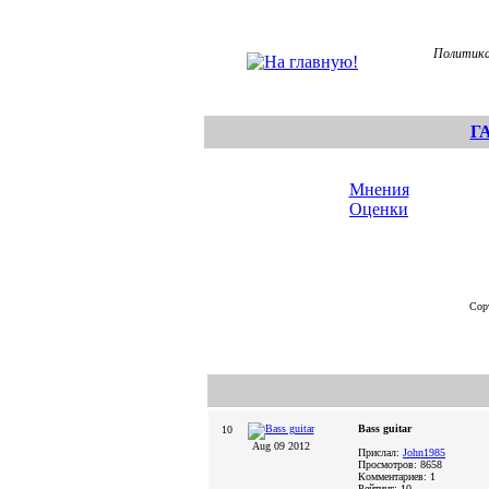
Политика
Г
Мнения
Оценки
Сор
Bass guitar
10
Aug 09 2012
Прислал:
John1985
Просмотров: 8658
Комментариев: 1
Рейтинг: 10