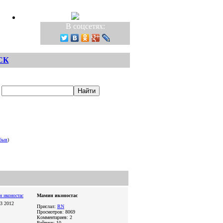
В соцсетях:
СК
быв
)
Мамин иконостас
03 2012
Прислал:
RN
Просмотров: 8069
Комментариев: 2
Рейтинг: 10