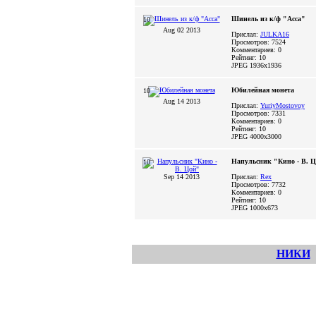
Шинель из к/ф "Асса"
10
Aug 02 2013
Прислал:
JULKA16
Просмотров: 7524
Комментариев: 0
Рейтинг: 10
JPEG
1936x1936
Юбилейная монета
10
Aug 14 2013
Прислал:
YuriyMostovoy
Просмотров: 7331
Комментариев: 0
Рейтинг: 10
JPEG
4000x3000
Напульсник "Кино - В. 
10
Sep 14 2013
Прислал:
Rex
Просмотров: 7732
Комментариев: 0
Рейтинг: 10
JPEG
1000x673
НИКИ