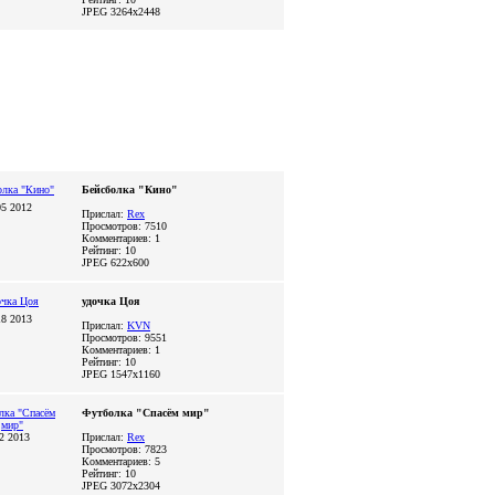
JPEG
3264x2448
Бейсболка "Кино"
05 2012
Прислал:
Rex
Просмотров: 7510
Комментариев: 1
Рейтинг: 10
JPEG
622x600
удочка Цоя
18 2013
Прислал:
KVN
Просмотров: 9551
Комментариев: 1
Рейтинг: 10
JPEG
1547x1160
Футболка "Спасём мир"
02 2013
Прислал:
Rex
Просмотров: 7823
Комментариев: 5
Рейтинг: 10
JPEG
3072x2304