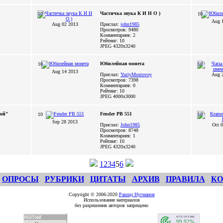
Частичка звука К И Н О )
10
10
Aug 
Aug 02 2013
Прислал:
john1985
Просмотров: 9480
Комментариев: 2
Рейтинг: 10
JPEG
4320x3240
Юбилейная монета
10
10
Aug 14 2013
Прислал:
YuriyMostovoy
Aug 
Просмотров: 7398
Комментариев: 0
Рейтинг: 10
JPEG
4000x3000
Цой"
Fender PB 551
10
10
Sep 28 2013
Прислал:
John1985
Oct 
Просмотров: 8748
Комментариев: 1
Рейтинг: 10
JPEG
4320x3240
1
2
3
4
5
6
ОПРОСЫ
РУБРИКИ
ЦИТАТЫ
АРХИВ
ПРАВИЛА
КО
Copyright © 2006-2020
Рашид Нугманов
Использование материалов
без разрешения авторов запрещено