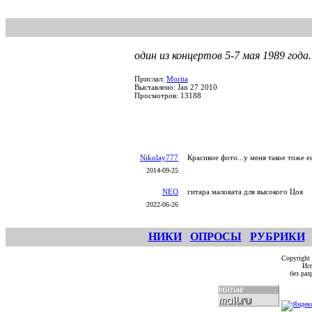
один из концертов 5-7 мая 1989 года
Прислал:
Morita
Выставлено: Jan 27 2010
Просмотров: 13188
Nikolay777
Красивое фото...у меня такое тоже е
2014-09-25
NEO
гитара маловата для высокого Цоя
2022-06-26
НИКИ
ОПРОСЫ
РУБРИКИ
Copyright
Исп
без ра