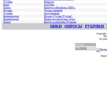
Тусовка
Новости
Кино
YouTube
Поиск
Концерт в Витебске 1989 г.
Музыка
Дерево влияний
Тусовка
Поздравлялка
Комментарии
Почему Густав-"Густав".
Комментарии
Hовые пролетарские герои
Поиск
Вопрос к жителям Луганска
НИКИ
ОПРОСЫ
РУБРИКИ
Copyright
Исп
без ра
Загруз