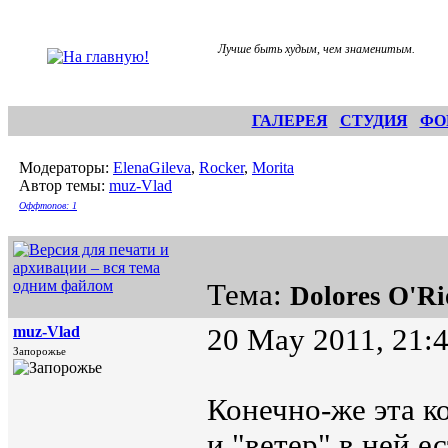
Лучше быть худым, чем знаменитым.
ГАЛЕРЕЯ
СТУДИЯ
ФО
Модераторы:
ElenaGileva
,
Rocker
,
Morita
Автор темы:
muz-Vlad
Оффтопов: 1
Тема:
Dolores O'R
muz-Vlad
20 May 2011, 21:
Запорожье
Конечно-же эта к
и "ветер" в ней е