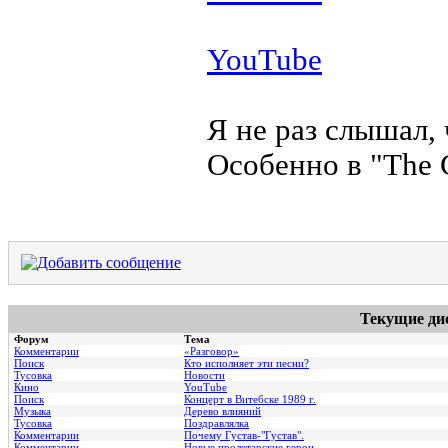
YouTube
Я не раз слышал,
Особенно в "Тhe 
Текущие ди
Форум
Тема
Комментарии
«Разговор»
Поиск
Кто исполняет эти песни?
Тусовка
Новости
Кино
YouTube
Поиск
Концерт в Витебске 1989 г.
Музыка
Дерево влияний
Тусовка
Поздравлялка
Комментарии
Почему Густав-"Густав".
Комментарии
Hовые пролетарские герои