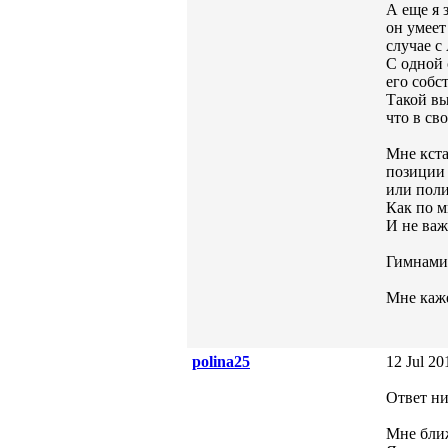
А еще я 
он умеет
случае с
С одной 
его собс
Такой вы
что в св
Мне кста
позиции 
или пол
Как по м
И не важ
Гимнами 
Мне каже
polina25
12 Jul 20
Ответ ни
Мне ближ