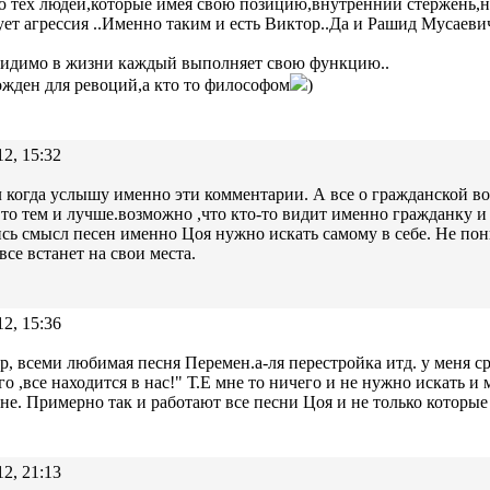
 тех людей,которые имея свою позицию,внутренний стержень,н
ует агрессия ..Именно таким и есть Виктор..Да и Рашид Мусаевич
видимо в жизни каждый выполняет свою функцию..
ожден для ревоций,а кто то философом
)
12, 15:32
 когда услышу именно эти комментарии. А все о гражданской вой
,то тем и лучше.возможно ,что кто-то видит именно гражданку и 
сь смысл песен именно Цоя нужно искать самому в себе. Не пон
все встанет на свои места.
12, 15:36
, всеми любимая песня Перемен.а-ля перестройка итд. у меня с
го ,все находится в нас!" Т.Е мне то ничего и не нужно искать и
мне. Примерно так и работают все песни Цоя и не только которы
12, 21:13