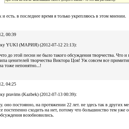
к и есть. в последнее время я только укрепляюсь в этом мнении.
12, 00:39
ку YUKI (МАРИЯ) (2012-07-12 21:13):
что до этой песни не было такого обсуждения творчества. Что и
ипа ценителей творчества Виктора Цоя! Уж совсем все примитив
на тоже непонятно...!
12, 04:25
ку pravims (Kazbek) (2012-07-13 00:39):
у. оно постоянно, на протяжении 22 лет. не здесь так в других м
се постепенно сходить на нет, потому что большинство тем уже о
обсуждения возобновились.