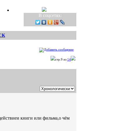
В соцсетях:
СК
стр.9 из
14
здействиеи книги или фильма,о чём