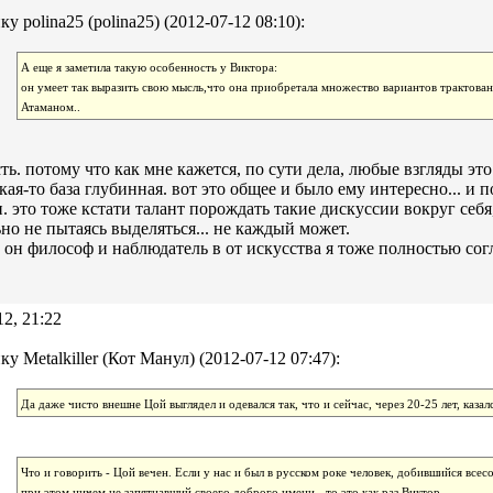
у polina25 (polina25) (2012-07-12 08:10):
А еще я заметила такую особенность у Виктора:
он умеет так выразить свою мысль,что она приобретала множество вариантов трактован
Атаманом..
есть. потому что как мне кажется, по сути дела, любые взгляды это
кая-то база глубинная. вот это общее и было ему интересно... и
н. это тоже кстати талант порождать такие дискуссии вокруг себ
но не пытаясь выделяться... не каждый может.
о он философ и наблюдатель в от искусства я тоже полностью сог
12, 21:22
у Metalkiller (Кот Манул) (2012-07-12 07:47):
Да даже чисто внешне Цой выглядел и одевался так, что и сейчас, через 20-25 лет, каза
Что и говорить - Цой вечен. Если у нас и был в русском роке человек, добившийся все
при этом ничем не запятнавший своего доброго имени - то это как раз Виктор.