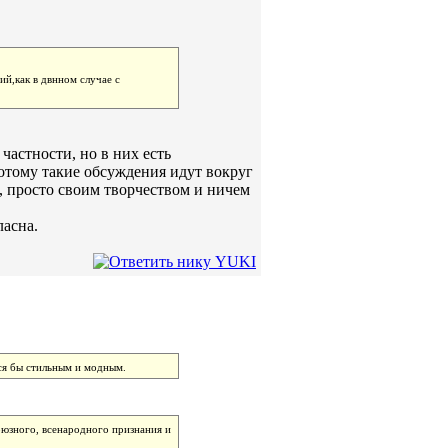
ий,как в двнном случае с
 частности, но в них есть
 потому такие обсуждения идут вокруг
я, просто своим творчеством и ничем
ласна.
лся бы стильным и модным.
союзного, всенародного признания и