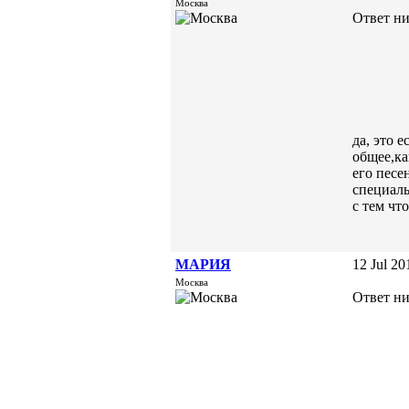
Москва
Ответ ник
да, это 
общее,ка
его песе
специаль
с тем чт
МАРИЯ
12 Jul 20
Москва
Ответ ник