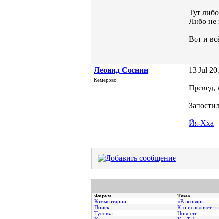
Тут либо
Либо не 
Вот и в
Леонид Соснин
13 Jul 20
Кемерово
Превед,
Запостил
Йя-Хха
Форум
Тема
Комментарии
«Разговор»
Поиск
Кто исполняет эт
Тусовка
Новости