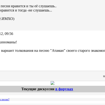
 песня нравится и ты её слушаешь..
нравится и тогда -не слушаешь...
сё.ИМХО)
12, 09:56
 киноманы!
 вариант толкования на песню "Атаман" своего старого знакомог
Н
Текущие дискуссии
в форумах
и песни?