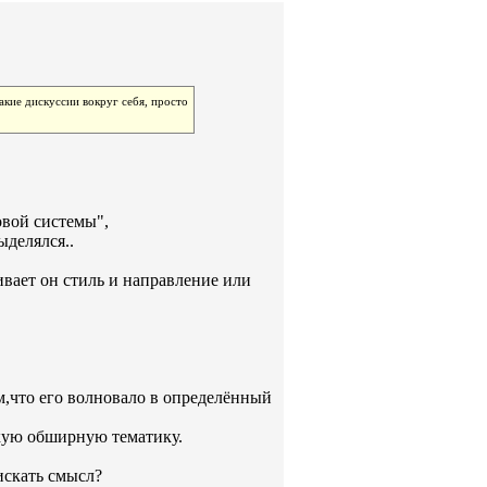
акие дискуссии вокруг себя, просто
овой системы",
ыделялся..
ивает он стиль и направление или
ом,что его волновало в определённый
акую обширную тематику.
искать смысл?