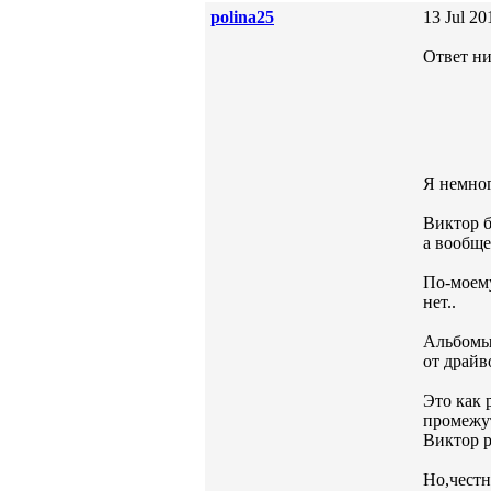
polina25
13 Jul 20
Ответ ни
Я немног
Виктор б
а вообще
По-моему
нет..
Альбомы 
от драйв
Это как 
промежут
Виктор р
Но,честн