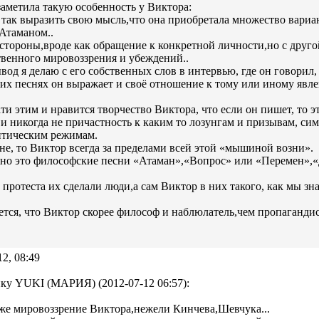
заметила такую особенность у Виктора:
 так выразить свою мысль,что она приобретала множество вариа
 Атаманом..
стороны,вроде как обращение к конкретной личности,но с друг
твенного мировоззрения и убеждений..
вод я делаю с его собственных слов в интервью, где он говорил, 
оих песнях он выражает и своё отношение к тому или иному явл
ти этим и нравится творчество Виктора, что если он пишет, то э
и никогда не причастность к каким то лозунгам и призывам, си
итическим режимам.
не, то Виктор всегда за пределами всей этой «мышиной возни».
но это философские песни «Атаман»,«Вопрос» или «Перемен»,«
протеста их сделали люди,а сам Виктор в них такого, как мы зна
тся, что Виктор скорее философ и наблюлатель,чем пропагандис
12, 08:49
ку YUKI (МАРИЯ) (2012-07-12 06:57):
е мировоззрение Виктора,нежели Кинчева,Шевчука...