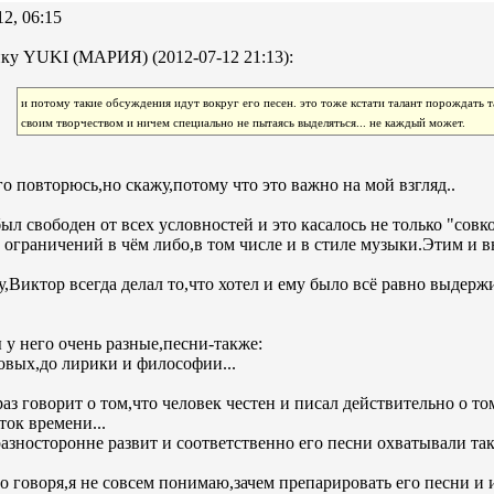
12, 06:15
ку YUKI (МАРИЯ) (2012-07-12 21:13):
и потому такие обсуждения идут вокруг его песен. это тоже кстати талант порождать т
своим творчеством и ничем специально не пытаясь выделяться... не каждый может.
о повторюсь,но скажу,потому что это важно на мой взгляд..
ыл свободен от всех условностей и это касалось не только "совк
 ограничений в чём либо,в том числе и в стиле музыки.Этим и в
,Виктор всегда делал то,что хотел и ему было всё равно выдерж
у него очень разные,песни-также:
овых,до лирики и философии...
раз говорит о том,что человек честен и писал действительно о т
ок времени...
азносторонне развит и соответственно его песни охватывали т
о говоря,я не совсем понимаю,зачем препарировать его песни и 