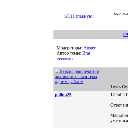
Мы с юмо
Г
Модераторы:
Auster
Автор темы:
Brat
Оффтопов: 5
Тема:
См
polina25
12 Jul 20
Ответ ни
Маш,полн
уже писа