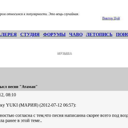
ром относимся к популярности. Это вещь случайная.
Виктор Цой
АЛЕРЕЯ
СТУДИЯ
ФОРУМЫ
ЧАВО
ЛЕТОПИСЬ
ПОИ
МУЗЫКА
ысл песни "Атаман"
12, 08:10
ку YUKI (МАРИЯ) (2012-07-12 06:57):
остью согласна с тем,что песня написанна скорее всего под во
ла ранее в этой теме..