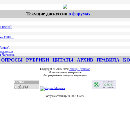
Текущие дискуссии
в форумах
и песни?
ке 1989 г.
устав".
кие герои
м Луганска
ОПРОСЫ
РУБРИКИ
ЦИТАТЫ
АРХИВ
ПРАВИЛА
КО
Copyright © 2006-2020
Рашид Нугманов
Использование материалов
без разрешения авторов запрещено
Загрузка страницы 0.006143 сек.