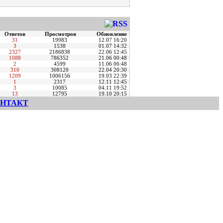
Ответов
Просмотров
Обновление
31
19983
12.07 16:20
3
1538
01.07 14:32
2327
2186838
22.06 12:45
1088
786352
21.06 00:48
2
4599
11.06 06:48
310
308120
22.04 20:30
1209
1006156
19.03 22:39
1
2317
12.11 12:45
3
10085
04.11 19:52
13
12795
19.10 20:15
НТАКТ