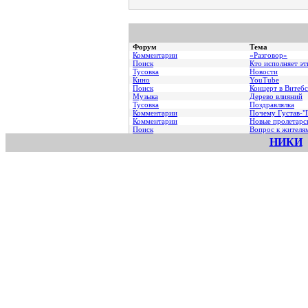
Форум
Тема
Комментарии
«Разговор»
Поиск
Кто исполняет эт
Тусовка
Новости
Кино
YouTube
Поиск
Концерт в Витебс
Музыка
Дерево влияний
Тусовка
Поздравлялка
Комментарии
Почему Густав-"Г
Комментарии
Hовые пролетарс
Поиск
Вопрос к жителя
НИКИ