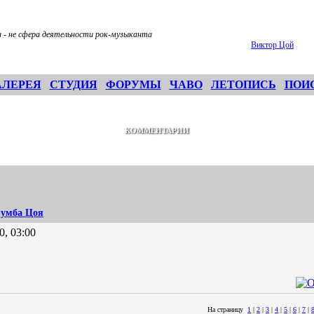
 - не сфера деятельности рок-музыканта
Виктор Цой
АЛЕРЕЯ
СТУДИЯ
ФОРУМЫ
ЧАВО
ЛЕТОПИСЬ
ПОИ
КОММЕНТАРИИ
умба Цоя
0, 03:00
На страницу
1
|
2
|
3
|
4
|
5
|
6
|
7
|