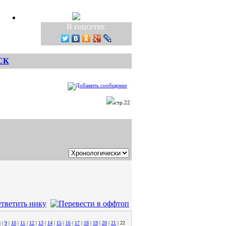
В соцсетях:
СК
стр.22
8
|
9
|
10
|
11
|
12
|
13
|
14
|
15
|
16
|
17
|
18
|
19
|
20
|
21
|
22