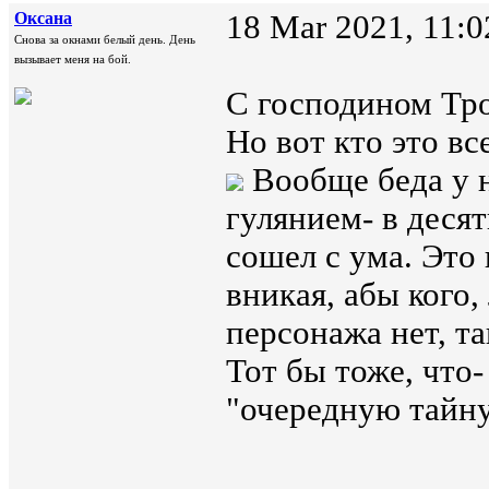
Oксана
18 Mar 2021, 11:0
Снова за окнами белый день. День
вызывает меня на бой.
С господином Тро
Но вот кто это вс
Вообще беда у 
гулянием- в десят
сошел с ума. Это 
вникая, абы кого
персонажа нет, т
Тот бы тоже, что-
"очередную тайну