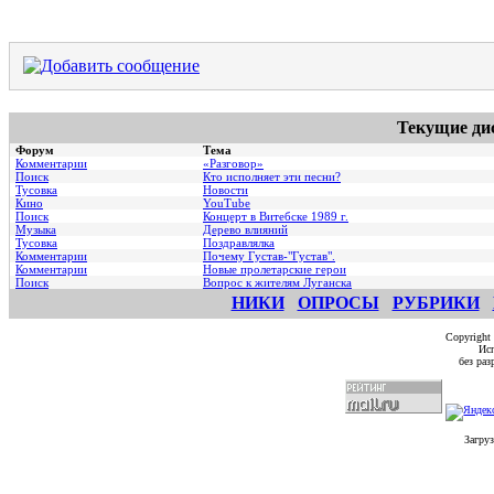
Текущие ди
Форум
Тема
Комментарии
«Разговор»
Поиск
Кто исполняет эти песни?
Тусовка
Новости
Кино
YouTube
Поиск
Концерт в Витебске 1989 г.
Музыка
Дерево влияний
Тусовка
Поздравлялка
Комментарии
Почему Густав-"Густав".
Комментарии
Hовые пролетарские герои
Поиск
Вопрос к жителям Луганска
НИКИ
ОПРОСЫ
РУБРИКИ
Copyright
Исп
без ра
Загруз