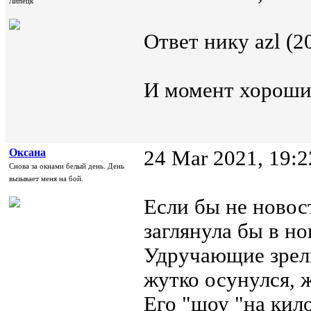
Липецк
Ответ нику azl (2
И момент хороши
Oксана
24 Mar 2021, 19:2
Снова за окнами белый день. День
вызывает меня на бой.
Если бы не новос
заглянула бы в н
Удручающие зрели
жутко осунулся, ж
Его "шоу "на кил