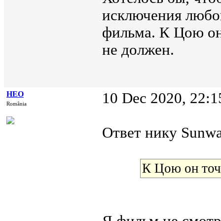
исключения любог
фильма. К Цою он
не должен.
НЕО
10 Dec 2020, 22:1
România
Ответ нику Sunwal
К Цою он точ