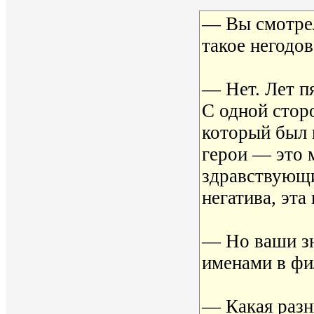
— Вы смотре
такое негодо
— Нет. Лет пя
С одной сторо
который был 
герои — это 
здравствующи
негатива, эта
— Но ваши зн
именами в фи
— Какая разн