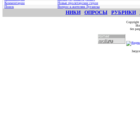
Комментарии
Hовые пролетарские герои
Поиск
Вопрос к жителям Луганска
НИКИ
ОПРОСЫ
РУБРИКИ
Copyright
Исп
без ра
Загруз