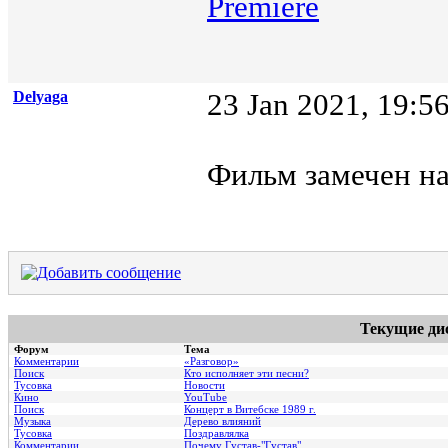
Premiere
Delyaga
23 Jan 2021, 19:5
Фильм замечен на
Текущие ди
Форум
Тема
Комментарии
«Разговор»
Поиск
Кто исполняет эти песни?
Тусовка
Новости
Кино
YouTube
Поиск
Концерт в Витебске 1989 г.
Музыка
Дерево влияний
Тусовка
Поздравлялка
Комментарии
Почему Густав-"Густав".