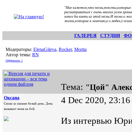
"Мне кажется,что песни,тексты,которые я
расматриваться с очень многих углов зрени
хотел бы взять из этой песни.И песни-о жи
жизни,которые я замечаю,и о людях,о психо
ГАЛЕРЕЯ
СТУДИЯ
ФО
Модераторы:
ElenaGileva
,
Rocker
,
Morita
Автор темы:
RN
Оффтопов: 1
Тема:
"Цой" Алек
Oксана
4 Dec 2020, 23:16
Снова за окнами белый день. День
вызывает меня на бой.
Из интервью Юри