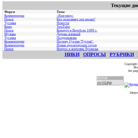
Текущие ди
Форум
Тема
Комментарии
«Разговор»
Поиск
Кто исполняет эти песни?
Тусовка
Новости
Кино
YouTube
Поиск
Концерт в Витебске 1989 г.
Музыка
Дерево влияний
Тусовка
Поздравлялка
Комментарии
Почему Густав-"Густав".
Комментарии
Hовые пролетарские герои
Поиск
Вопрос к жителям Луганска
НИКИ
ОПРОСЫ
РУБРИКИ
Copyright
Исп
без ра
Загруз