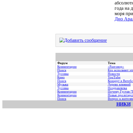
абсолютн
года на 
моря при
Дно Арал
Форум
Тема
Комментарии
«Разговор»
Поиск
Кто исполняет эт
Тусовка
Новости
Кино
YouTube
Поиск
Концерт в Витебс
Музыка
Дерево влияний
Тусовка
Поздравлялка
Комментарии
Почему Густав-"Г
Комментарии
Hовые пролетарс
Поиск
Вопрос к жителя
НИКИ