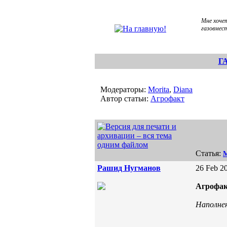
Мне хоче
газовмес
Г
Модераторы:
Morita
,
Diana
Автор статьи:
Агрофакт
Статья:
М
Рашид Нугманов
26 Feb 20
Агрофа
Наполнен