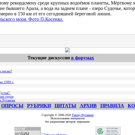
ому рекордсмену среди крупных водоёмов планеты, Мёртвому м
дне бывшего Арала, а вода на заднем плане - озеро Судочье, кото
мерно в 150 км от его сегодняшней береговой линии.
ьского моря. Фото П.Косенко.
Текущие дискуссии
в форумах
и песни?
ке 1989 г.
устав".
кие герои
м Луганска
ОПРОСЫ
РУБРИКИ
ЦИТАТЫ
АРХИВ
ПРАВИЛА
КО
Copyright © 2006-2020
Рашид Нугманов
Использование материалов
без разрешения авторов запрещено