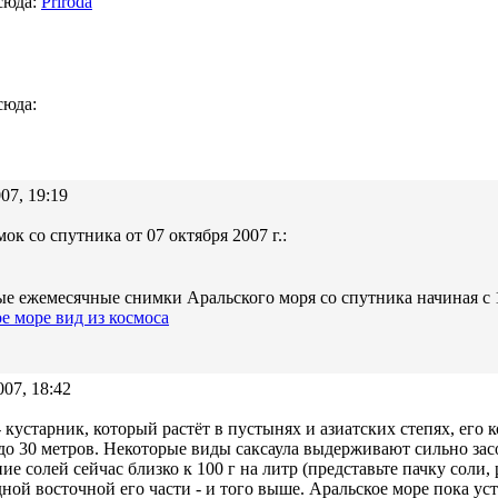
сюда:
Priroda
сюда:
07, 19:19
ок со спутника от 07 октября 2007 г.:
е ежемесячные снимки Аральского моря со спутника начиная с 1
е море вид из космоса
007, 18:42
- кустарник, который растёт в пустынях и азиатских степях, его 
до 30 метров. Некоторые виды саксаула выдерживают сильно за
ие солей сейчас близко к 100 г на литр (представьте пачку соли, 
ной восточной его части - и того выше. Аральское море пока уст