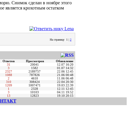
орю. Снимок сделан в ноябре этого
рое является крохотным остатком
На страницу
1
|
2
Ответов
Просмотров
Обновление
31
20041
12.07 16:20
3
1582
01.07 14:32
2327
2189757
22.06 12:45
1088
787826
21.06 00:48
2
4610
11.06 06:48
310
308424
22.04 20:30
1209
1007471
19.03 22:39
1
2328
12.11 12:45
3
10103
04.11 19:52
13
12823
19.10 20:15
НТАКТ