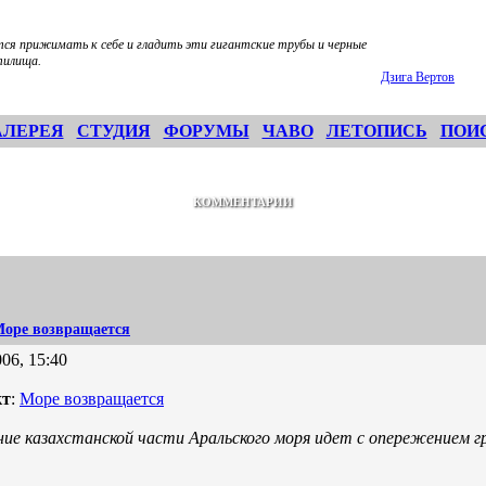
тся прижимать к себе и гладить эти гигантские трубы и черные
тилища.
Дзига Вертов
АЛЕРЕЯ
СТУДИЯ
ФОРУМЫ
ЧАВО
ЛЕТОПИСЬ
ПОИ
КОММЕНТАРИИ
оре возвращается
06, 15:40
кт
:
Море возвращается
ие казахстанской части Аральского моря идет с опережением г