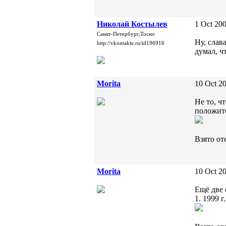
Николай Костылев
1 Oct 200
Санкт-Петербург,Тосно
Ну, слав
http://vkontakte.ru/id196916
думал, ч
Morita
10 Oct 20
Не то, ч
положит
Взято от
Morita
10 Oct 20
Ещё две
1. 1999 г.