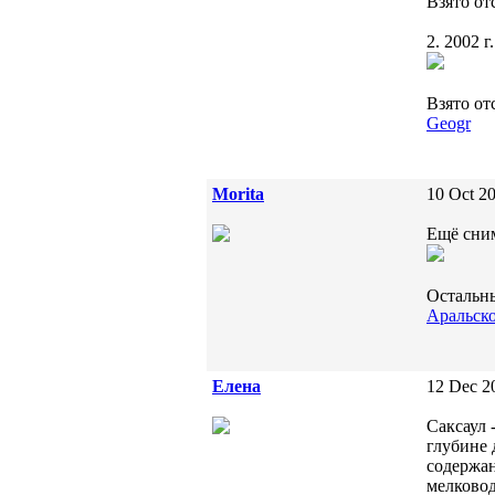
Взято от
2. 2002 г.
Взято от
Geogr
Morita
10 Oct 20
Ещё сним
Остальны
Аральско
Елена
12 Dec 2
Саксаул 
глубине 
содержан
мелковод