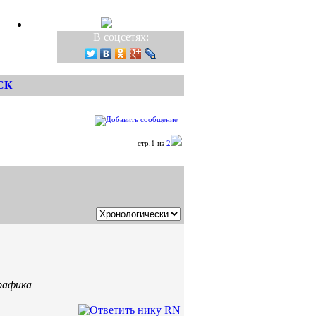
В соцсетях:
СК
стр.1 из
2
рафика