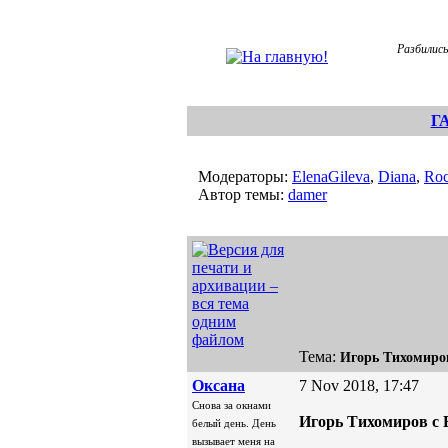
Разбились
Г
Модераторы:
ElenaGileva
,
Diana
,
Roc
Автор темы:
damer
Тема:
Игорь Тихомиро
Oксана
7 Nov 2018, 17:47
Снова за окнами
Игорь Тихомиров с 
белый день. День
вызывает меня на