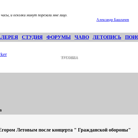
 часы, и осколки минут пореэали мне лицо.
Александр Башлачев
АЛЕРЕЯ
СТУДИЯ
ФОРУМЫ
ЧАВО
ЛЕТОПИСЬ
ПОИ
ker
ТУСОВКА
в
Егором Летовым после концерта " Гражданской обороны"