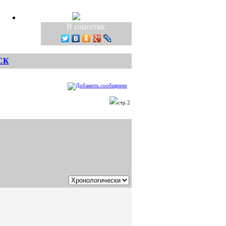
В соцсетях:
СК
стр.2