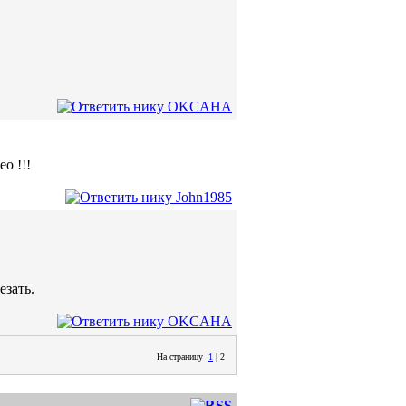
о !!!
езать.
На страницу
1
|
2