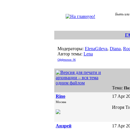
Быть или 
Г
Модераторы:
ElenaGileva
,
Diana
,
Roc
Автор темы:
Lena
Оффтопов: 96
Тема:
По
Rino
17 Apr 20
Москва
Игоря Т
Андрей
17 Apr 20