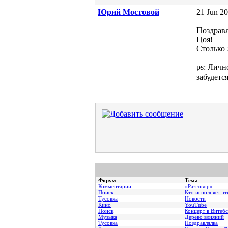
Юрий Мостовой
21 Jun 20
Поздравл
Цоя!
Столько 
ps: Личн
забудетс
Форум
Тема
Комментарии
«Разговор»
Поиск
Кто исполняет эт
Тусовка
Новости
Кино
YouTube
Поиск
Концерт в Витебс
Музыка
Дерево влияний
Тусовка
Поздравлялка