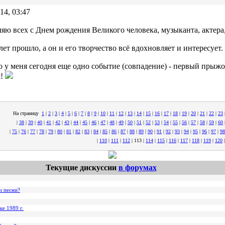
14, 03:47
яю всех с Днем рождения Великого человека, музыканта, актера
лет прошло, а он и его творчество всё вдохновляет и интересует.
о у меня сегодня еще одно событие (совпадение) - первый прыж
я!
На страницу
1
|
2
|
3
|
4
|
5
|
6
|
7
|
8
|
9
|
10
|
11
|
12
|
13
|
14
|
15
|
16
|
17
|
18
|
19
|
20
|
21
|
22
|
23
|
38
|
39
|
40
|
41
|
42
|
43
|
44
|
45
|
46
|
47
|
48
|
49
|
50
|
51
|
52
|
53
|
54
|
55
|
56
|
57
|
58
|
59
|
60
|
75
|
76
|
77
|
78
|
79
|
80
|
81
|
82
|
83
|
84
|
85
|
86
|
87
|
88
|
89
|
90
|
91
|
92
|
93
|
94
|
95
|
96
|
97
|
98
|
110
|
111
|
112
|
113
|
114
|
115
|
116
|
117
|
118
|
119
|
120
Текущие дискуссии
в форумах
и песни?
ке 1989 г.