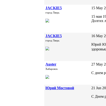
JACKIE5
15 May 2
город Тверь
15 мая 1
Долгих л
JACKIE5
16 May 2
город Тверь
Юрий Юли
здоровь
Auster
27 May 2
Хабаровск
С днем 
Юрий Мостовой
21 Jun 20
С Днем р