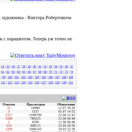
, художника - Виктора Робертовича
ок с парашютом. Теперь уж точно не
|
24
|
25
|
26
|
27
|
28
|
29
|
30
|
31
|
32
|
33
|
34
|
35
|
36
|
37
|
61
|
62
|
63
|
64
|
65
|
66
|
67
|
68
|
69
|
70
|
71
|
72
|
73
|
74
|
99
|
100
|
101
|
102
|
103
|
104
|
105
|
106
|
107
|
108
|
109
|
121
|
122
|
123
|
124
|
125
|
126
|
127
|
128
|
129
|
130
|
131
Ответов
Просмотров
Обновление
31
19980
12.07 16:20
3
1537
01.07 14:32
2327
2186799
22.06 12:45
1088
786325
21.06 00:48
2
4599
11.06 06:48
310
308115
22.04 20:30
1209
1006143
19.03 22:39