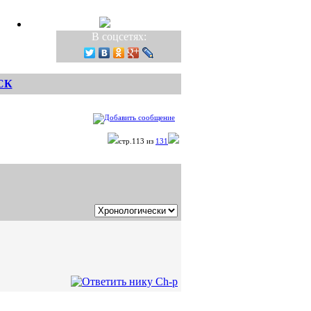
В соцсетях:
СК
стр.113 из
131