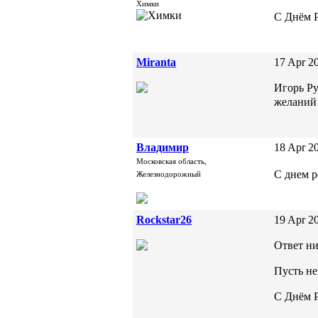
Химки
С Днём 
Miranta
17 Apr 20
Игорь Ру
желаний
Владимир
18 Apr 20
Московская область,
С днем р
Железнодорожный
Rockstar26
19 Apr 20
Ответ ни
Пусть не
С Днём Р