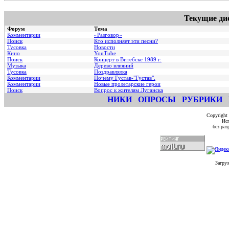
Текущие ди
Форум
Тема
Комментарии
«Разговор»
Поиск
Кто исполняет эти песни?
Тусовка
Новости
Кино
YouTube
Поиск
Концерт в Витебске 1989 г.
Музыка
Дерево влияний
Тусовка
Поздравлялка
Комментарии
Почему Густав-"Густав".
Комментарии
Hовые пролетарские герои
Поиск
Вопрос к жителям Луганска
НИКИ
ОПРОСЫ
РУБРИКИ
Copyright
Исп
без ра
Загруз