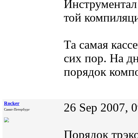
Инструментал 
той компиляц
Та самая касс
сих пор. На 
порядок комп
Rocker
26 Sep 2007, 
Санкт-Петербург
Порядок трэко