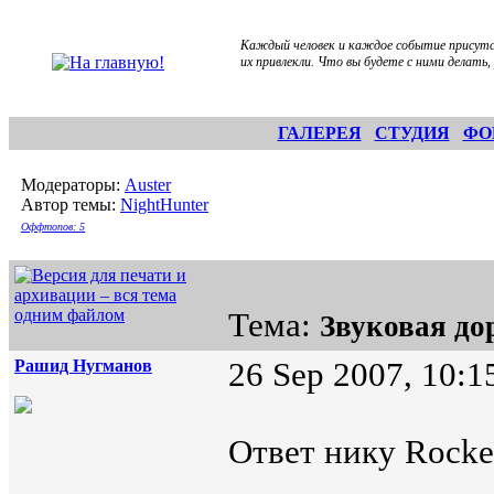
Каждый человек и каждое событие присутс
их привлекли. Что вы будете с ними делать
ГАЛЕРЕЯ
СТУДИЯ
ФО
Модераторы:
Auster
Автор темы:
NightHunter
Оффтопов: 5
Тема:
Звуковая до
Рашид Нугманов
26 Sep 2007, 10:1
Ответ нику Rocke