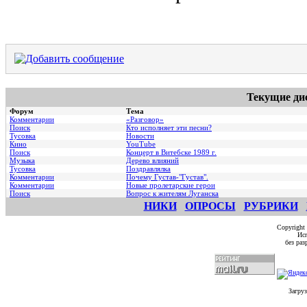
Текущие ди
Форум
Тема
Комментарии
«Разговор»
Поиск
Кто исполняет эти песни?
Тусовка
Новости
Кино
YouTube
Поиск
Концерт в Витебске 1989 г.
Музыка
Дерево влияний
Тусовка
Поздравлялка
Комментарии
Почему Густав-"Густав".
Комментарии
Hовые пролетарские герои
Поиск
Вопрос к жителям Луганска
НИКИ
ОПРОСЫ
РУБРИКИ
Copyright
Исп
без ра
Загруз