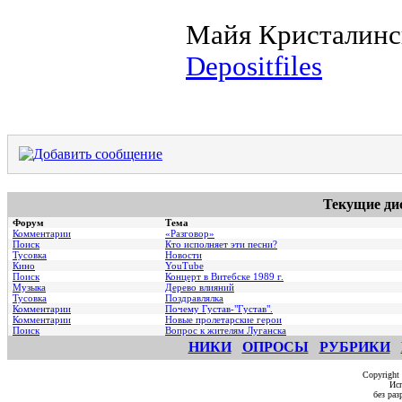
Майя Кристалинск
Depositfiles
Текущие ди
Форум
Тема
Комментарии
«Разговор»
Поиск
Кто исполняет эти песни?
Тусовка
Новости
Кино
YouTube
Поиск
Концерт в Витебске 1989 г.
Музыка
Дерево влияний
Тусовка
Поздравлялка
Комментарии
Почему Густав-"Густав".
Комментарии
Hовые пролетарские герои
Поиск
Вопрос к жителям Луганска
НИКИ
ОПРОСЫ
РУБРИКИ
Copyright
Исп
без ра