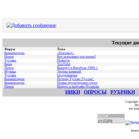
Текущие ди
Форум
Тема
Комментарии
«Разговор»
Поиск
Кто исполняет эти песни?
Тусовка
Новости
Кино
YouTube
Поиск
Концерт в Витебске 1989 г.
Музыка
Дерево влияний
Тусовка
Поздравлялка
Комментарии
Почему Густав-"Густав".
Комментарии
Hовые пролетарские герои
Поиск
Вопрос к жителям Луганска
НИКИ
ОПРОСЫ
РУБРИКИ
Copyright
Исп
без ра
Загруз