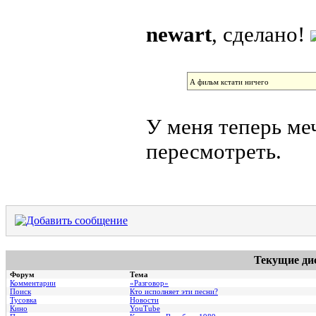
newart
, сделано!
А фильм кстати ничего
У меня теперь ме
пересмотреть.
Текущие ди
Форум
Тема
Комментарии
«Разговор»
Поиск
Кто исполняет эти песни?
Тусовка
Новости
Кино
YouTube