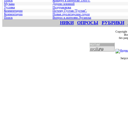
Поиск
Концерт в Витебске 1989 г.
Музыка
Дерево влияний
Тусовка
Поздравлялка
Комментарии
Почему Густав-"Густав".
Комментарии
Hовые пролетарские герои
Поиск
Вопрос к жителям Луганска
НИКИ
ОПРОСЫ
РУБРИКИ
Copyright
Исп
без ра
Загруз