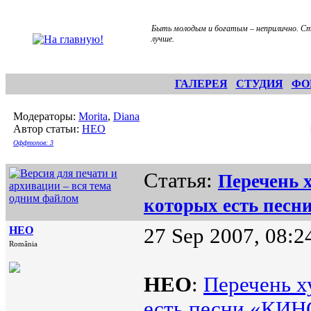
Быть молодым и богатым – неприлично. С
лучше.
ГАЛЕРЕЯ
СТУДИЯ
ФО
Модераторы:
Morita
,
Diana
Автор статьи:
НЕО
Оффтопов: 3
Статья:
Перечень 
которых есть пес
НЕО
27 Sep 2007, 08:2
România
НЕО
:
Перечень х
есть песни «КИН