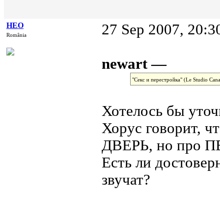
НЕО
27 Sep 2007, 20:3
România
newart —
"Секс и перестройка" (Le Studio Can
Хотелось бы уточ
Хорус говорит,
ДВЕРЬ, но про 
Есть ли достовер
звучат?