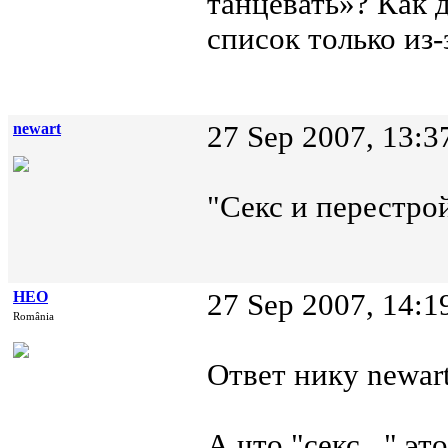
танцевать»? Как д
список только из-
newart
27 Sep 2007, 13:3
"Секс и перестро
НЕО
27 Sep 2007, 14:1
România
Ответ нику newart
А что "секс..." 