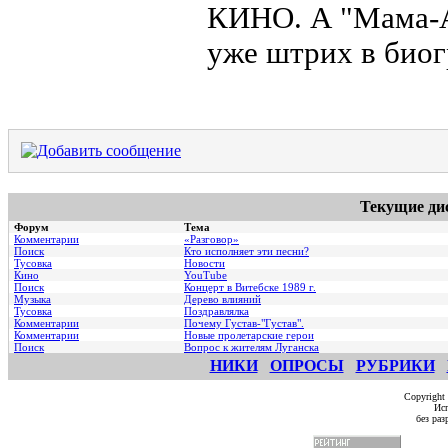
КИНО. А "Мама-А
уже штрих в био
Текущие ди
Форум
Тема
Комментарии
«Разговор»
Поиск
Кто исполняет эти песни?
Тусовка
Новости
Кино
YouTube
Поиск
Концерт в Витебске 1989 г.
Музыка
Дерево влияний
Тусовка
Поздравлялка
Комментарии
Почему Густав-"Густав".
Комментарии
Hовые пролетарские герои
Поиск
Вопрос к жителям Луганска
НИКИ
ОПРОСЫ
РУБРИКИ
Copyright
Исп
без ра