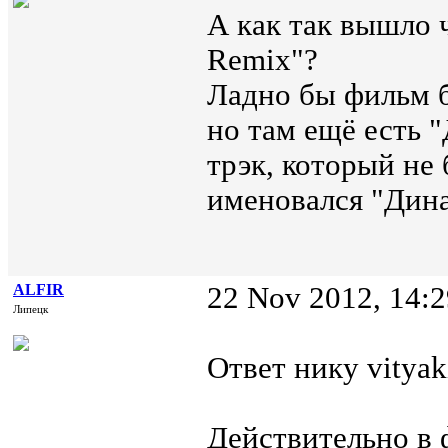
А как так вышло ч
Remix"?
Ладно бы фильм б
но там ещё есть 
трэк, который не 
именовался "Дина
ALFIR
22 Nov 2012, 14:2
Липецк
Ответ нику vityak
Действительно в 