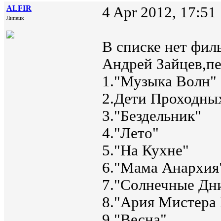
ALFIR
4 Apr 2012, 17:51
Липецк
В списке нет фил
Андрей Зайцев,пе
1."Музыка Волн"
2.Дети Проходны
3."Бездельник"
4."Лето"
5."На Кухне"
6."Мама Анархия
7."Солнечные Дн
8."Ария Мистера
9."Весна"