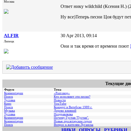
Москва
Ответ нику wildchild (Ксения Н.) (2
Ну все)Теперь песни Цоя будут пет
ALFIR
30 Apr 2013, 09:14
Липецк
Они и так время от времени поют
Текущие ди
Форум
Тема
Комментарии
«Разговор»
Поиск
Кто исполняет эти песни?
Тусовка
Новости
Кино
YouTube
Поиск
Концерт в Витебске 1989 г.
Музыка
Дерево влияний
Тусовка
Поздравлялка
Комментарии
Почему Густав-"Густав".
Комментарии
Hовые пролетарские герои
Поиск
Вопрос к жителям Луганска
НИКИ
ОПРОСЫ
РУБРИКИ