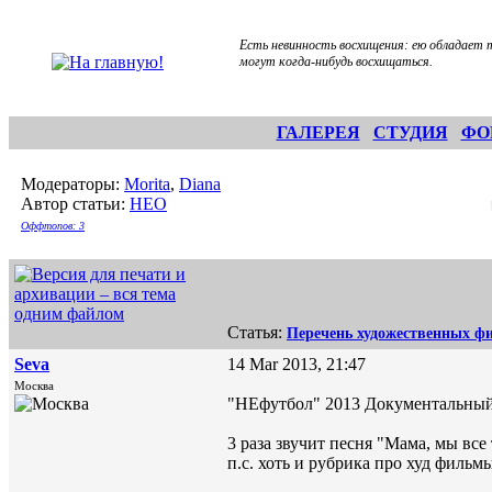
Есть невинность восхищения: ею обладает т
могут когда-нибудь восхищаться.
ГАЛЕРЕЯ
СТУДИЯ
ФО
Модераторы:
Morita
,
Diana
Автор статьи:
НЕО
Оффтопов: 3
Статья:
Перечень художественных ф
Seva
14 Mar 2013, 21:47
Москва
"НЕфутбол" 2013 Документальный
3 раза звучит песня "Мама, мы все
п.с. хоть и рубрика про худ фильмы