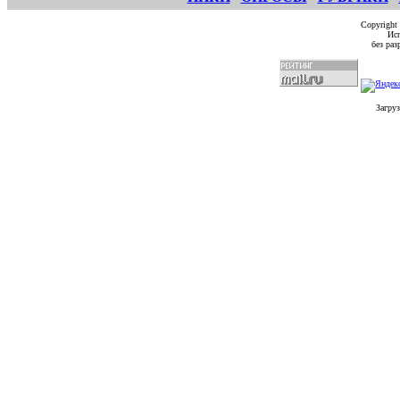
Copyright
Исп
без ра
Загруз