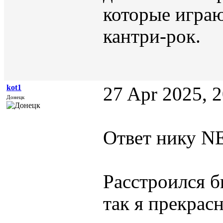
которые играю
кантри-рок.
kot1
27 Apr 2025, 
Донецк
Ответ нику NE
Расстроился б
так я прекрас