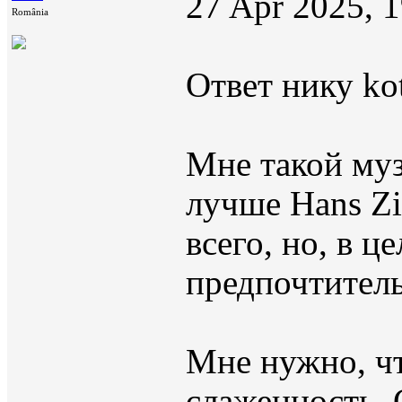
27 Apr 2025, 
România
Ответ нику kot
Мне такой муз
лучше Hans Z
всего, но, в ц
предпочтитель
Мне нужно, чт
слаженность.