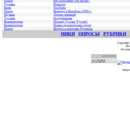
Поиск
Кто исполняет эти песни?
Тусовка
Новости
Кино
YouTube
Поиск
Концерт в Витебске 1989 г.
Музыка
Дерево влияний
Тусовка
Поздравлялка
Комментарии
Почему Густав-"Густав".
Комментарии
Hовые пролетарские герои
Поиск
Вопрос к жителям Луганска
НИКИ
ОПРОСЫ
РУБРИКИ
Copyright
Исп
без ра
Загруз