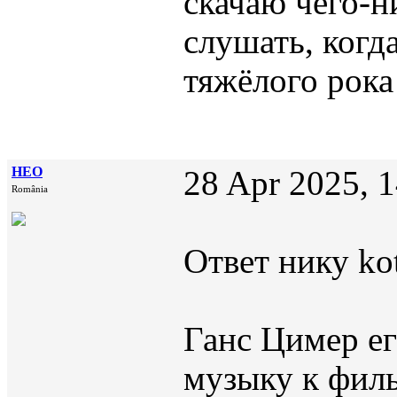
скачаю чего-н
слушать, когд
тяжёлого рок
НЕО
28 Apr 2025, 
România
Ответ нику kot
Ганс Цимер ег
музыку к филь