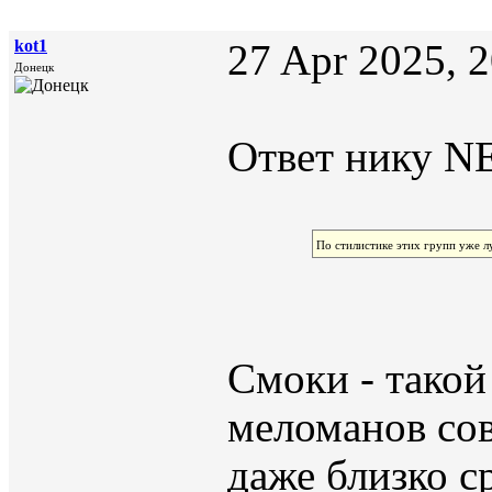
kot1
27 Apr 2025, 
Донецк
Ответ нику NE
По стилистике этих групп уже 
Смоки - такой
меломанов сов
даже близко ср