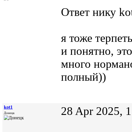
Ответ нику kot
я тоже терпеть
и понятно, эт
много нормано
полный))
kot1
28 Apr 2025, 
Донецк