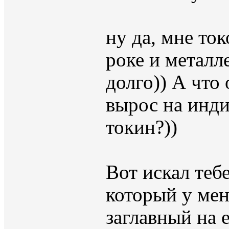
ну да, мне то
роке и металле
долго)) А что
вырос на инд
токин?))
Вот искал теб
который у ме
заглавный на 