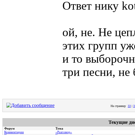
Ответ нику kot
ой, не. Не це
этих групп у
и то выборочн
три песни, не
На страницу
33
|
3
Текущие ди
Форум
Тема
Комментарии
«Разговор»