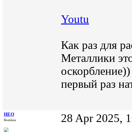
Youtu
Как раз для р
Металлики это
оскорбление))
первый раз на
НЕО
28 Apr 2025, 
România