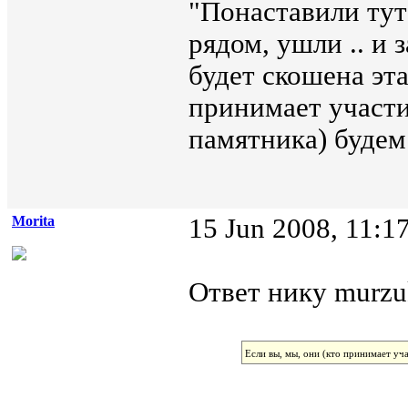
"Понаставили тут
рядом, ушли .. и 
будет скошена эта
принимает участи
памятника) будем 
Morita
15 Jun 2008, 11:1
Ответ нику murzu
Если вы, мы, они (кто принимает уча