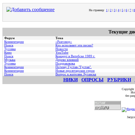
На страницу
1
|
2
|
3
|
4
|
5
|
6
|
7
|
8
Текущие ди
Форум
Тема
Комментарии
«Разговор»
Поиск
Кто исполняет эти песни?
Тусовка
Новости
Кино
YouTube
Поиск
Концерт в Витебске 1989 г.
Музыка
Дерево влияний
Тусовка
Поздравлялка
Комментарии
Почему Густав-"Густав".
Комментарии
Hовые пролетарские герои
Поиск
Вопрос к жителям Луганска
НИКИ
ОПРОСЫ
РУБРИКИ
Copyright
Исп
без ра
Загруз