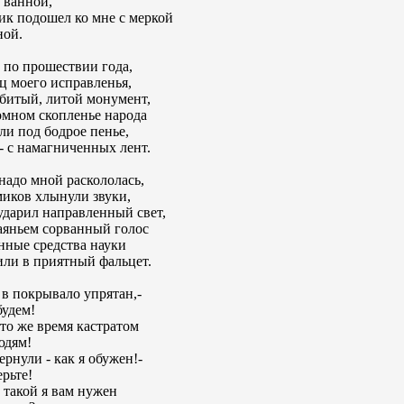
в ванной,
к подошел ко мне с меркой
ной.
 по прошествии года,
ц моего исправленья,
битый, литой монумент,
омном скопленье народа
и под бодрое пенье,
- с намагниченных лент.
адо мной раскололась,
иков хлынули звуки,
дарил направленный свет,
аяньем сорванный голос
нные средства науки
ли в приятный фальцет.
 в покрывало упрятан,-
будем!
 то же время кастратом
юдям!
ернули - как я обужен!-
ерьте!
такой я вам нужен