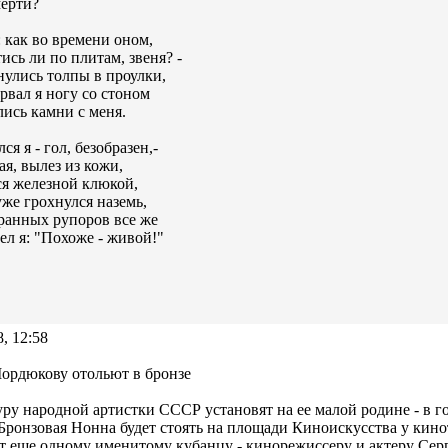
мерти?
 как во времени оном,
ись ли по плитам, звеня? -
улись толпы в проулки,
рвал я ногу со стоном
ись камни с меня.
я я - гол, безобразен,-
ая, вылез из кожи,
я железной клюкой,
уже грохнулся наземь,
ранных рупоров все же
л я: "Похоже - живой!"
8, 12:58
ордюкову отольют в бронзе
ру народной артистки СССР установят на ее малой родине - в го
 Бронзовая Нонна будет стоять на площади Киноискусства у киноте
 еще одному именитому кубанцу - кинорежиссеру и актеру Сер