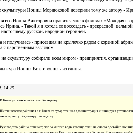
е скульптуры Нонны Мордюковой доверили тому же автору - Ир
 всего Нонна Викторовна нравится мне в фильмах «Молодая гвар
сь Ирина. - Такой я и хотела ее воссоздать - прекрасной, цельно
-настоящему русской, народной героиней.
а и получилась - присевшая на крылечко рядом с корзиной абрико
а с царственным взглядом.
 на скульптуру собирали всем миром - предприятия, организаци
льптура Нонны Викторовны - из глины.
8, 14:29
В Киеве установят памятник Высоцкому
Шевченковская районная в г. Киеве государственная администрация инициирует установле
знака артисту Владимиру Высоцкому.
Руководство района отмечает, что за многие годы столица так и не смогла достойно почти
несмотря на то, что исторические корни Высоцких находятся в Украине. Его личная судьба и