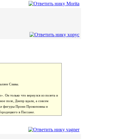
аллеи Славы.
». Он только что вернулся из полета и
ное поле, Днепр вдали, а совсем
кже фигуры Прони Прокоповны и
Городецкого в Пассаже.