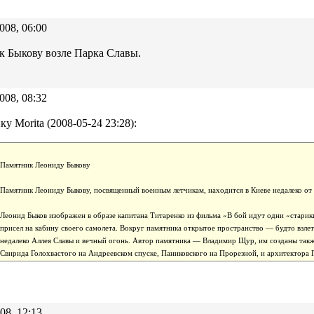
008, 06:00
 Быкову возле Парка Славы.
008, 08:32
ку Morita (2008-05-24 23:28):
Памятник Леониду Быкову
Памятник Леониду Быкову, посвященный военным летчикам, находится в Киеве недалеко от 
Леонид Быков изображен в образе капитана Титаренко из фильма «В бой идут одни «старики
присел на кабину своего самолета. Вокруг памятника открытое пространство — будто взлет
недалеко Аллея Славы и вечный огонь. Автор памятника — Владимир Щур, им созданы та
Свирида Голохвастого на Андреевском спуске, Паниковского на Прорезной, и архитектора 
08, 12:13