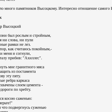
ло много памятников Высоцкому. Интересно отношение самого 
к
р Высоцкий
изни был рослым и стройным,
я ни слова, ни пули
ные рамки не лез.
 пор, как считаюсь покойным,-
 меня и согнули,
талу прибив: "Ахиллес".
нуть мне гранитного мяса
ащить из постамента
ву эту пяту.
ые ребра каркаса
хвачены слоем цемента -
удороги по хребту.
ся косою саженью:
мерьте!"
л что подвергнусь суженью
ерти.