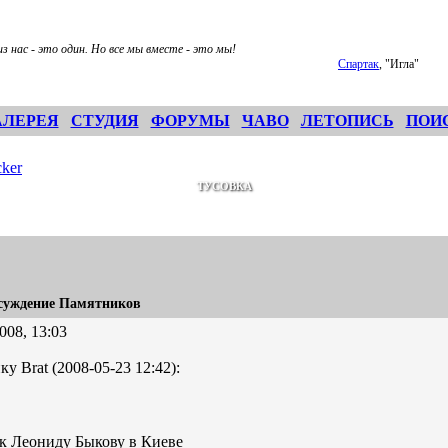
 нас - это один. Но все мы вместе - это мы!
Спартак
, "Игла"
АЛЕРЕЯ
СТУДИЯ
ФОРУМЫ
ЧАВО
ЛЕТОПИСЬ
ПОИ
ker
ТУСОВКА
суждение Памятников
008, 13:03
ку Brat (2008-05-23 12:42):
к Леониду Быкову в Киеве