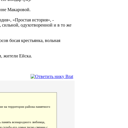
ине Макаровой.
дия», «Простая история», -
й, сильной, одухотворенной и в то же
сов босая крестьянка, вольная
и, жители Ейска.
ние на территории района памятного
ть память всенародного любимца,
 судьба его семьи тесно связана с