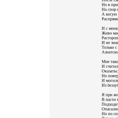
Но в при
На спор 
А косую
Распрям
И с меня,
Живо ма
Растороп
И не зна
Только с
Азиатски
Мне тако
И считал
Оказатьс
Но повер
И могил
Из беззу
Я при жи
В пасти 
Подходит
Опасалис
Но по сн