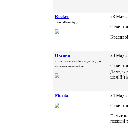
Rocker
23 May 2
Санкт-Петербург
Ответ ни
Красиво!
Oксана
23 May 2
Снова за окнами белый день. День
Ответ ни
вызывает меня на бой.
Дамер см
шел!!! )
Morita
24 May 2
Ответ ни
Памятник
первый р