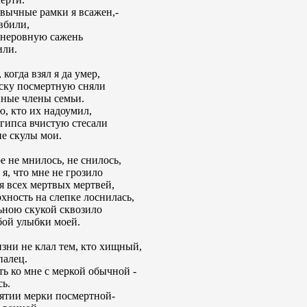
вычные рамки я всажен,-
вбили,
 неровную сажень
или.
 когда взял я да умер,
ску посмертную сняли
ные члены семьи.
ю, кто их надоумил,
 гипса вчистую стесали
е скулы мои.
е не мнилось, не снилось,
 я, что мне не грозило
я всех мертвых мертвей,
хность на слепке лоснилась,
ьною скукой сквозило
бой улыбки моей.
зни не клал тем, кто хищный,
палец.
ь ко мне с меркой обычной -
ь.
ятии мерки посмертной-