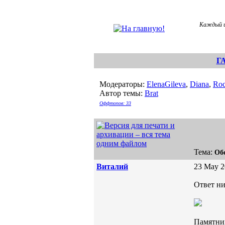
Каждый из
Г
Модераторы:
ElenaGileva
,
Diana
,
Roc
Автор темы:
Brat
Оффтопов: 33
Тема:
Об
Виталий
23 May 2
Ответ ни
Памятни