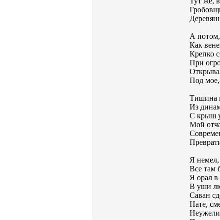
Тут же, 
Гробовщи
Деревян
А потом,
Как вене
Крепко с
При огр
Открывал
Под мое,
Тишина н
Из динам
С крыш у
Мой отч
Совреме
Преврати
Я немел,
Все там 
Я орал в
В уши л
Саван сд
Нате, см
Неужели 