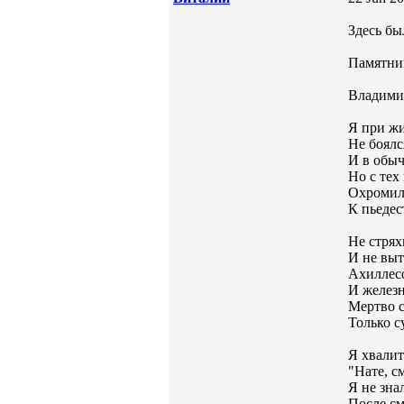
Здесь бы
Памятни
Владими
Я при ж
Не боялс
И в обыч
Но с тех
Охромили
К пьедес
Не стрях
И не выт
Ахиллесо
И железн
Мертво с
Только с
Я хвалит
"Нате, с
Я не зна
После см