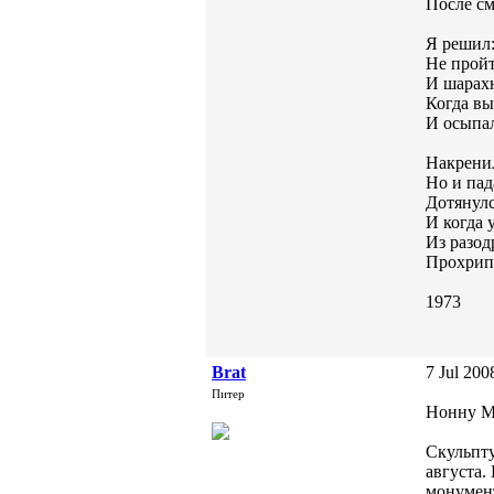
После с
Я решил:
Не пройт
И шарахн
Когда вы
И осыпал
Накренилс
Но и пад
Дотянулс
И когда 
Из разод
Прохрипе
1973
Brat
7 Jul 200
Питер
Нонну М
Скульпту
августа.
монумент