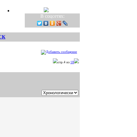
В соцсетях:
СК
стр.4 из
18