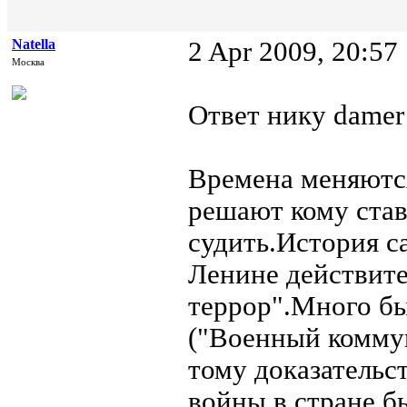
Natella
2 Apr 2009, 20:57
Москва
Ответ нику damer
Времена меняются
решают кому став
судить.История с
Ленине действит
террор".Много б
("Военный коммун
тому доказательс
войны в стране б