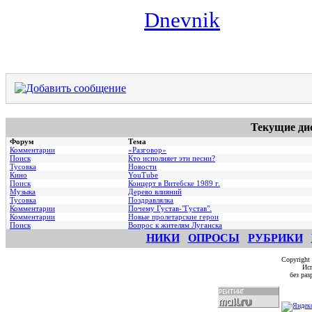
Dnevnik
Текущие ди
Форум
Тема
Комментарии
«Разговор»
Поиск
Кто исполняет эти песни?
Тусовка
Новости
Кино
YouTube
Поиск
Концерт в Витебске 1989 г.
Музыка
Дерево влияний
Тусовка
Поздравлялка
Комментарии
Почему Густав-"Густав".
Комментарии
Hовые пролетарские герои
Поиск
Вопрос к жителям Луганска
НИКИ
ОПРОСЫ
РУБРИКИ
Copyright
Исп
без ра