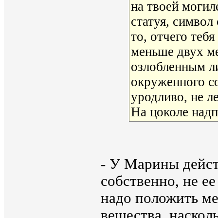
на твоей могил
статуя, символ
то, отчего теб
меньше двух ме
озлобленным ли
окруженного с
уродливо, не л
На цоколе надп
- У Марины дейст
собственно, не ее
надо положить ме
вещества, наскол