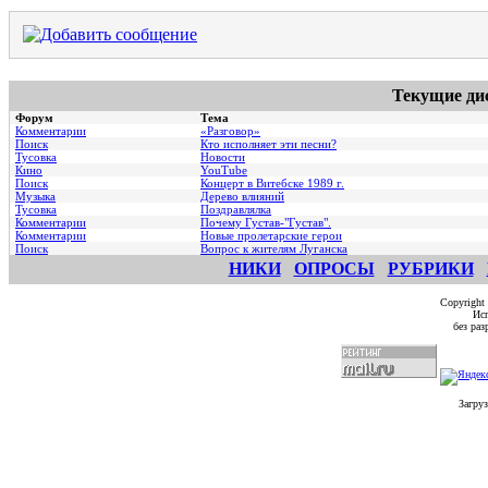
Текущие ди
Форум
Тема
Комментарии
«Разговор»
Поиск
Кто исполняет эти песни?
Тусовка
Новости
Кино
YouTube
Поиск
Концерт в Витебске 1989 г.
Музыка
Дерево влияний
Тусовка
Поздравлялка
Комментарии
Почему Густав-"Густав".
Комментарии
Hовые пролетарские герои
Поиск
Вопрос к жителям Луганска
НИКИ
ОПРОСЫ
РУБРИКИ
Copyright
Исп
без ра
Загруз