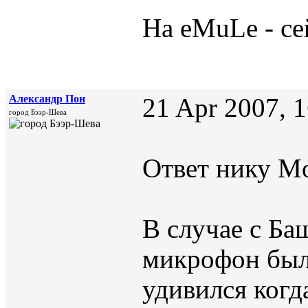
На eMuLe - се
Александр Пон
21 Apr 2007, 
город Бээр-Шева
Ответ нику Mo
В случае с Б
микрофон был
удивился когд