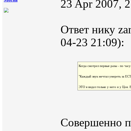
23 Apr 2007, 
Ответ нику za
04-23 21:09):
Когда смотрел первые разы - по часу
"Каждый звук мечтал умереть за ЕС
ЭТО я видел только у него и у Цоя.
Совершенно п