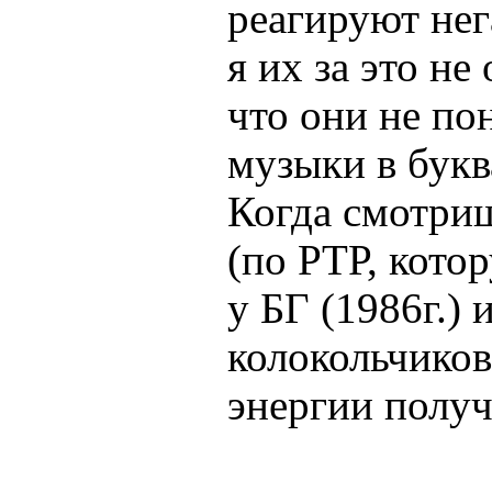
реагируют не
я их за это не
что они не по
музыки в букв
Когда смотриш
(по РТР, кото
у БГ (1986г.) 
колокольчиков
энергии получа