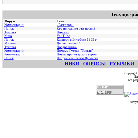
Текущие ди
Форум
Тема
Комментарии
«Разговор»
Поиск
Кто исполняет эти песни?
Тусовка
Новости
Кино
YouTube
Поиск
Концерт в Витебске 1989 г.
Музыка
Дерево влияний
Тусовка
Поздравлялка
Комментарии
Почему Густав-"Густав".
Комментарии
Hовые пролетарские герои
Поиск
Вопрос к жителям Луганска
НИКИ
ОПРОСЫ
РУБРИКИ
Copyright
Исп
без ра
Загруз