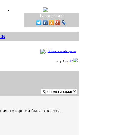
В соцсетях:
СК
стр.1 из
12
ения, которыми была заклеена