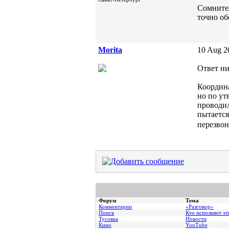
Cомнител
точно об
Morita
10 Aug 2
Ответ ни
Координа
но по ут
проводил
пытается
перезвон
Форум
Тема
Комментарии
«Разговор»
Поиск
Кто исполняет эт
Тусовка
Новости
Кино
YouTube