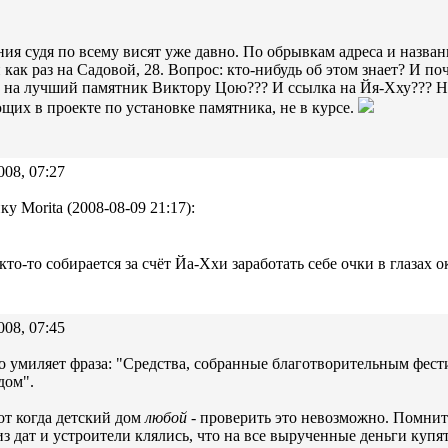
ия судя по всему висят уже давно. По обрывкам адреса и назван
он как раз на Садовой, 28. Вопрос: кто-нибудь об этом знает? И п
 на лучший памятник Виктору Цою??? И ссылка на Йя-Хху??? Н
щих в проекте по установке памятника, не в курсе.
008, 07:27
ку Morita (2008-08-09 21:17):
кто-то собирается за счёт Йа-Ххи заработать себе очки в глазах
008, 07:45
 умиляет фраза: "Средства, собранные благотворительным фест
дом".
от когда детский дом
любой
- проверить это невозможно. Помни
из дат и устроители клялись, что на все вырученные деньги купя