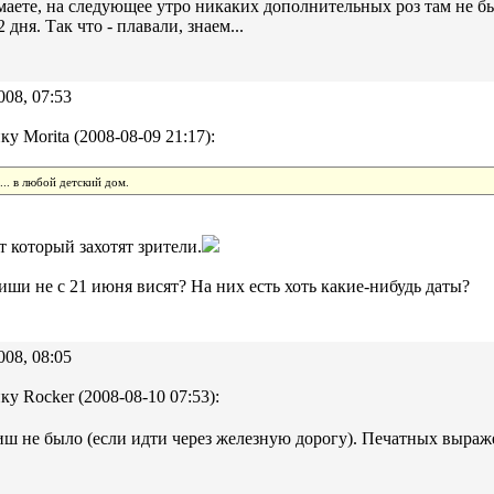
аете, на следующее утро никаких дополнительных роз там не было
 дня. Так что - плавали, знаем...
008, 07:53
ку Morita (2008-08-09 21:17):
... в любой детский дом.
от который захотят зрители.
иши не с 21 июня висят? На них есть хоть какие-нибудь даты?
008, 08:05
ку Rocker (2008-08-10 07:53):
иш не было (если идти через железную дорогу). Печатных выра