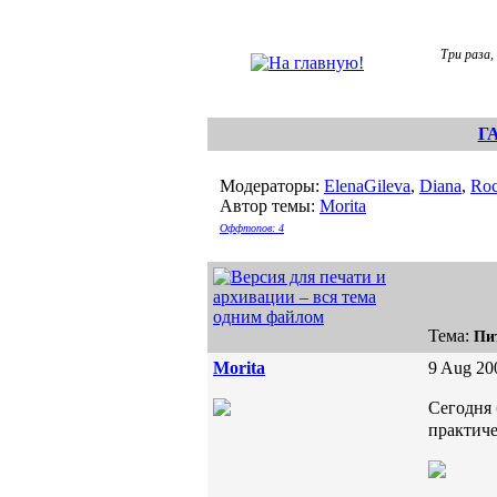
Три раза,
Г
Модераторы:
ElenaGileva
,
Diana
,
Roc
Автор темы:
Morita
Оффтопов: 4
Тема:
Пит
Morita
9 Aug 20
Сегодня 
практиче