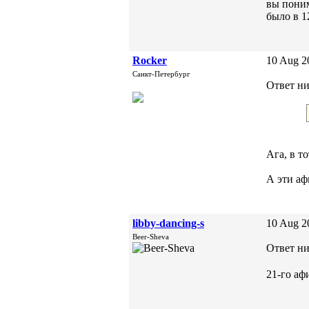
вы поним
было в 12
Rocker
10 Aug 2
Санкт-Петербург
Ответ ни
Ага, в т
А эти аф
libby-dancing-s
10 Aug 2
Beer-Sheva
Ответ ни
21-го аф