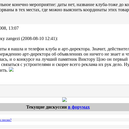
ьное конечно мероприятие: даты нет, название клуба-тоже до к
орваны в тех местах, где можно выяснить координаты этих това
008, 13:07
ку zangezi (2008-08-10 12:41):
ты я нашла и телефон клуба и арт-директора. Значит, действител
верждению арт-директора об объявлениях он ничего не знает и ч
ась, и о конкурсе на лучший памятник Виктору Цою он первый
 связаться с устроителями и скорее всего реклама их рук дело. Н
ить.
Текущие дискуссии
в форумах
и песни?