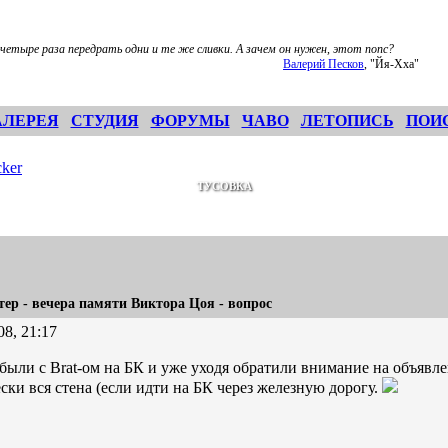
 четыре раза передрать одни и те же сливки. А зачем он нужен, этот попс?
Валерий Песков
, "Йя-Хха"
АЛЕРЕЯ
СТУДИЯ
ФОРУМЫ
ЧАВО
ЛЕТОПИСЬ
ПОИ
ker
ТУСОВКА
ер - вечера памяти Виктора Цоя - вопрос
08, 21:17
были с Brat-ом на БК и уже уходя обратили внимание на объявл
ски вся стена (если идти на БК через железную дорогу.