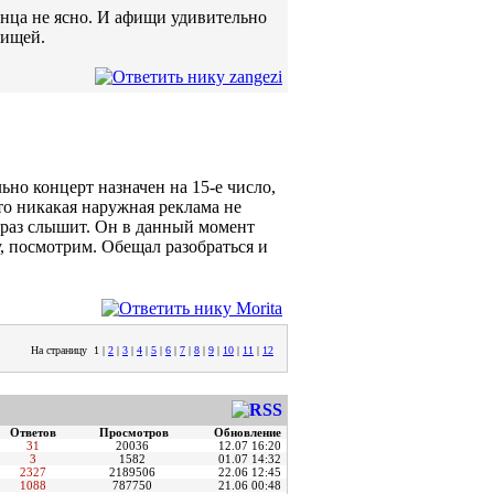
онца не ясно. И афищи удивительно
рищей.
ьно концерт назначен на 15-е число,
то никакая наружная реклама не
 раз слышит. Он в данный момент
у, посмотрим. Обещал разобраться и
На страницу
1
|
2
|
3
|
4
|
5
|
6
|
7
|
8
|
9
|
10
|
11
|
12
Ответов
Просмотров
Обновление
31
20036
12.07 16:20
3
1582
01.07 14:32
2327
2189506
22.06 12:45
1088
787750
21.06 00:48