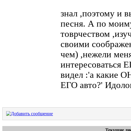
знал ,поэтому и 
песня. А по моим
товрчеством ,изуч
своими соображен
чем) ,нежели мен
интересоваться Е
видел :'а какие О
ЕГО авто?' Идоло
Текущие ди