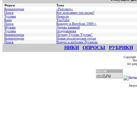
Форум
Тема
Комментарии
«Разговор»
Поиск
Кто исполняет эти песни?
Тусовка
Новости
Кино
YouTube
Поиск
Концерт в Витебске 1989 г.
Музыка
Дерево влияний
Тусовка
Поздравлялка
Комментарии
Почему Густав-"Густав".
Комментарии
Hовые пролетарские герои
Поиск
Вопрос к жителям Луганска
НИКИ
ОПРОСЫ
РУБРИКИ
Copyright
Исп
без ра
Загруз