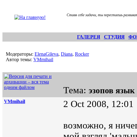
Ставя себе задачи, ты перестаешь развива
ГАЛЕРЕЯ
СТУДИЯ
ФО
Модераторы:
ElenaGileva
,
Diana
,
Rocker
Автор темы:
VMmihail
Тема:
эзопов язык
VMmihail
2 Oct 2008, 12:01
возможно, я ниче
мой взгляд 'мальч