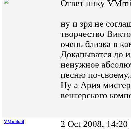
Ответ нику VMmih
ну и зря не согла
творчество Викто
очень близка в ка
Докапыватся до и
ненужное абсолют
песню по-своему..
Ну а Ария мистера
венгерского комп
VMmihail
2 Oct 2008, 14:20