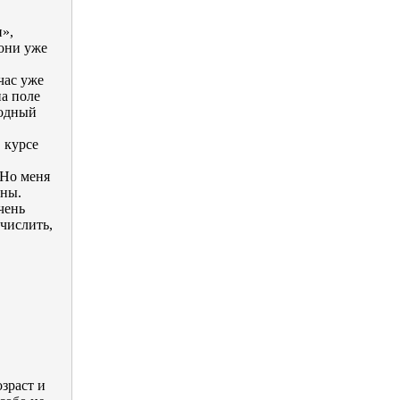
и»,
 они уже
час уже
на поле
родный
 курсе
 Но меня
ены.
чень
ычислить,
озраст и