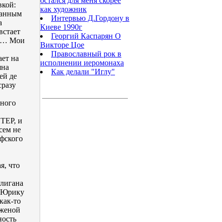
остался для меня скорее
вкой:
как художник
ранным
Интервью Д.Гордону в
а
Киеве 1990г
встает
Георгий Каспарян О
еб… Мои
Викторе Цое
Православный рок в
ает на
исполнении иеромонаха
яна
Как делали "Иглу"
ей де
сразу
ьного
ТЕР, и
сем не
офского
я, что
улигана
 «Юрику
как-то
 женой
ность