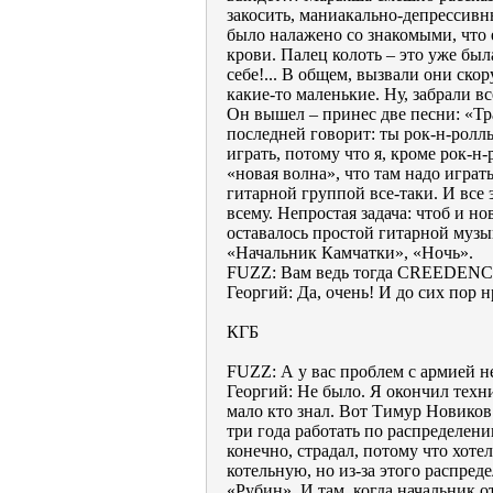
закосить, маниакально-депрессивны
было налажено со знакомыми, что е
крови. Палец колоть – это уже была
себе!... В общем, вызвали они ско
какие-то маленькие. Ну, забрали вс
Он вышел – принес две песни: «Т
последней говорит: ты рок-н-ролл
играть, потому что я, кроме рок-н-
«новая волна», что там надо играт
гитарной группой все-таки. И все
всему. Непростая задача: чтоб и но
оставалось простой гитарной музык
«Начальник Камчатки», «Ночь».
FUZZ: Вам ведь тогда CREEDENC
Георгий: Да, очень! И до сих пор н
КГБ
FUZZ: А у вас проблем с армией н
Георгий: Не было. Я окончил техн
мало кто знал. Вот Тимур Новиков
три года работать по распределен
конечно, страдал, потому что хоте
котельную, но из-за этого распред
«Рубин». И там, когда начальник о