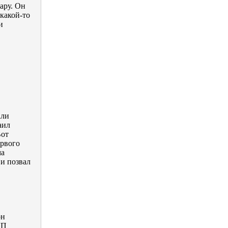
ару. Он
 какой-то
и
али
аил
Вот
ервого
ма
 и позвал
он
ДП