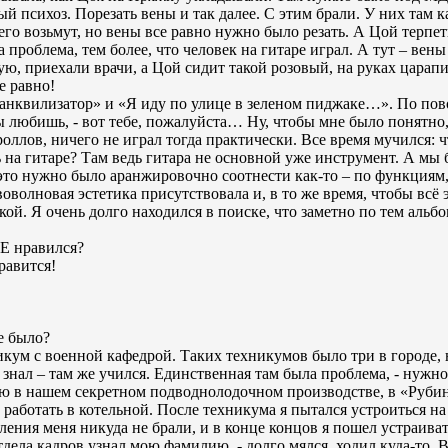
й психоз. Порезать вены и так далее. С этим брали. У них там к
го возьмут, но вены все равно нужно было резать. А Цой терпет
 проблема, тем более, что человек на гитаре играл. А тут – вены
рую, приехали врачи, а Цой сидит такой розовый, на руках царап
е равно!
ранквилизатор» и «Я иду по улице в зеленом пиджаке…». По пов
ы любишь, - вот тебе, пожалуйста… Ну, чтобы мне было понятно,
роллов, ничего не играл тогда практически. Все время мучился: ч
ь на гитаре? Там ведь гитара не основной уже инструмент. А мы
 это нужно было аранжировочно соотнести как-то – по функциям,
воволновая эстетика присутствовала и, в то же время, чтобы всё 
ой. Я очень долго находился в поиске, что заметно по тем альб
E нравился?
равится!
е было?
икум с военной кафедрой. Таких техникумов было три в городе, 
 знал – там же учился. Единственная там была проблема, - нужн
ию в нашем секретном подводнолодочном производстве, в «Рубин
л работать в котельной. После техникума я пытался устроиться на
еления меня никуда не брали, и в конце концов я пошел устраиват
тдела кадров узнал мою фамилию, - долго мялся, ходил куда-то. 