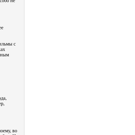
собо не
ее
ильмы с
ках
жным
да,
ер,
оему, во