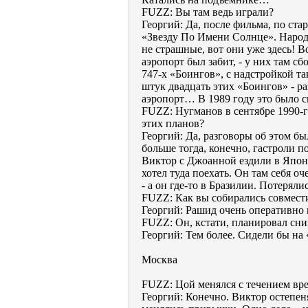
FUZZ: Вы там ведь играли?
Георгий: Да, после фильма, по ста
«Звезду По Имени Солнце». Народ 
не страшные, вот они уже здесь! 
аэропорт был забит, - у них там с
747-х «Боингов», с надстройкой та
штук двадцать этих «Боингов» - р
аэропорт… В 1989 году это было с
FUZZ: Нугманов в сентябре 1990-
этих планов?
Георгий: Да, разговоры об этом был
больше тогда, конечно, гастроли 
Виктор с Джоанной ездили в Япони
хотел туда поехать. Он там себя 
- а он где-то в Бразилии. Потеряли
FUZZ: Как вы собирались совмести
Георгий: Рашид очень оперативно 
FUZZ: Он, кстати, планировал сн
Георгий: Тем более. Сидели бы н
Москва
FUZZ: Цой менялся с течением вр
Георгий: Конечно. Виктор остепеня