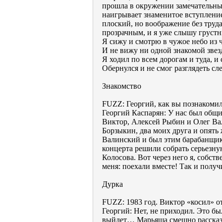
прошла в окружении замечательных
наигрывает знаменитое вступление
плоский, но воображение без труд
прозрачным, и я уже слышу груст
Я сижу и смотрю в чужое небо из 
И не вижу ни одной знакомой зве
Я ходил по всем дорогам и туда, и
Обернулся и не смог разглядеть с
Знакомство
FUZZ: Георгий, как вы познакоми
Георгий Каспарян: У нас был об
Виктор, Алексей Рыбин и Олег Вал
Борзыкин, два моих друга и опять
Валинский и был этим барабанщик
концерта решили собрать серьезну
Колосова. Вот через него я, собств
меня: поехали вместе! Так и полу
Дурка
FUZZ: 1983 год. Виктор «косил» о
Георгий: Нет, не приходил. Это бы
выйдет… Марьяша смешно рассказ