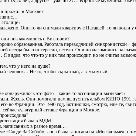
а по 18-20 лет, а другое – уже по 27… Взрослые мужчины. Уже о
ни прожил в Москве?
зеншпис…
 столице?
налажено. Они то ли снимали квартиру с Наташей, то ли жили у 
 они познакомились с Виктором?
хорошо образованная. Работала переводчицей-синхронисткой – ф
 ней всегда было интересно, весело. Они познакомились на съем
Я видел, что что-то у них там происходит, но не считал возмо
ем, что у него на душе?
ный человек… Не то, чтобы скрытный, а замкнутый.
е обнаружилось это фото – какие-то ассоциации вызывает?
али, Жоэль. Они помогали нам выпустить альбом КИНО 1991 го
го во Франции. Это 1990 год. Ботиночки, смотрю, еще те, свит
, сейчас культурный атташе Франции в Москве.
 происходила?
. Презентация была в МДМ…
, написанных в разное время…
ме «Следи За Собой», - она была записана на «Мосфильме», по-м