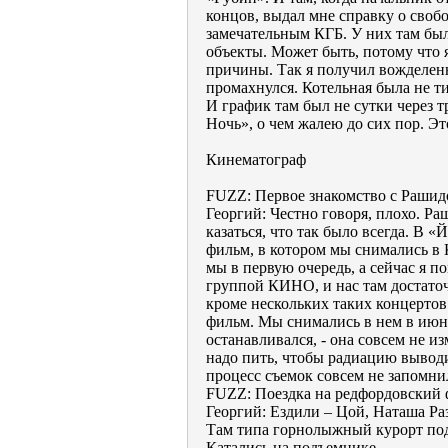
концов, выдал мне справку о своб
замечательным КГБ. У них там был
объекты. Может быть, потому что 
причины. Так я получил вожделенн
промахнулся. Котельная была не ти
И график там был не сутки через т
Ночь», о чем жалею до сих пор. Это
Кинематограф
FUZZ: Первое знакомство с Раши
Георгий: Честно говоря, плохо. Ра
казаться, что так было всегда. В «
фильм, в котором мы снимались в К
мы в первую очередь, а сейчас я п
группой КИНО, и нас там достаточн
кроме нескольких таких концерто
фильм. Мы снимались в нем в июне
останавливался, - она совсем не 
надо пить, чтобы радиацию выводи
процесс съемок совсем не запомни
FUZZ: Поездка на редфордовский 
Георгий: Ездили – Цой, Наташа Ра
Там типа горнолыжный курорт под 
Катались на подъемнике…