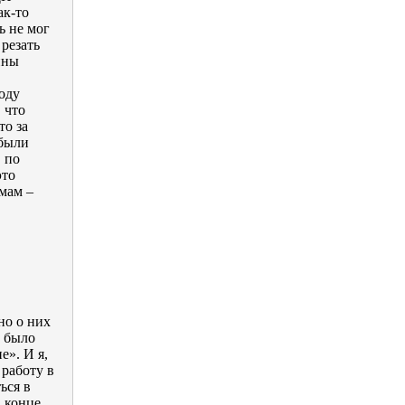
ак-то
ь не мог
 резать
ины
оду
 что
то за
 были
 по
это
омам –
но о них
о было
е». И я,
 работу в
ься в
В конце