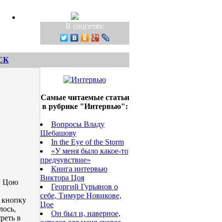
В соцсетях:
СК
Самые читаемые статьи
в рубрике "Интервью":
Вопросы Владу
Шебашову
In the Eye of the Storm
«У меня было какое-то
предчувствие»
Книга интервью
Виктора Цоя
у Цою
Георгий Гурьянов о
себе, Тимуре Новикове,
 кнопку
Цое
лось,
Он был и, наверное,
реть в