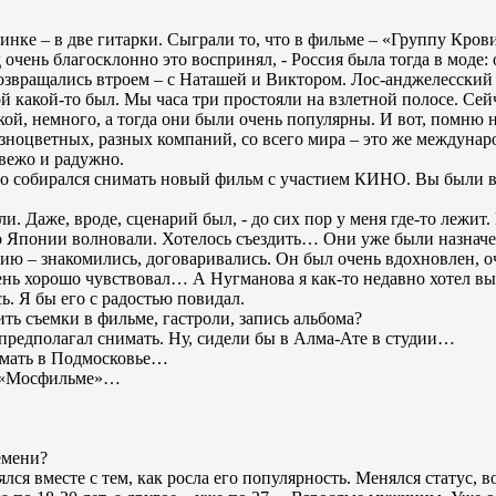
ринке – в две гитарки. Сыграли то, что в фильме – «Группу Кров
очень благосклонно это воспринял, - Россия была тогда в моде:
Возвращались втроем – с Наташей и Виктором. Лос-анджелесский
бой какой-то был. Мы часа три простояли на взлетной полосе. Сей
кой, немного, а тогда они были очень популярны. И вот, помню 
азноцветных, разных компаний, со всего мира – это же междуна
вежо и радужно.
го собирался снимать новый фильм с участием КИНО. Вы были в
и. Даже, вроде, сценарий был, - до сих пор у меня где-то лежит.
по Японии волновали. Хотелось съездить… Они уже были назнач
ю – знакомились, договаривались. Он был очень вдохновлен, о
очень хорошо чувствовал… А Нугманова я как-то недавно хотел в
сь. Я бы его с радостью повидал.
ть съемки в фильме, гастроли, запись альбома?
предполагал снимать. Ну, сидели бы в Алма-Ате в студии…
имать в Подмосковье…
а «Мосфильме»…
емени?
лся вместе с тем, как росла его популярность. Менялся статус, в