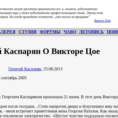
честность могут простить практически все, и, скажем, недостаточно
ональную игру, и даже недостаточно профессиональные стихи. Этому есть
имеров. Но когда пропадает честность - уже ничего не прощают"
Виктор Цой
АЛЕРЕЯ
СТУДИЯ
ФОРУМЫ
ЧАВО
ЛЕТОПИСЬ
ПОИ
й Каспарян О Викторе Цое
Георгий Каспарян
, 25.08.2013
сентябрь 2005
 с Георгием Каспаряном произошла 21 июня. В этот день Виктор
 дом после полудня…Стою напротив двери и безуспешно жму на
я, - меня встречает приветливая жена Георгия Наталья. Как оказа
 отключили электричество. «Шестое чувство подсказало посмот