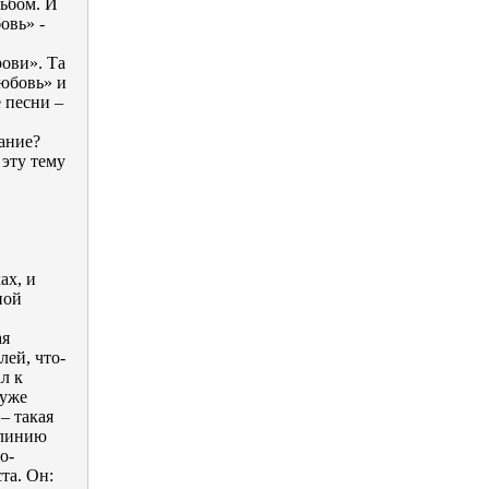
льбом. И
овь» -
ови». Та
Любовь» и
 песни –
вание?
 эту тему
ах, и
ной
ая
лей, что-
л к
 уже
– такая
-линию
о-
та. Он: