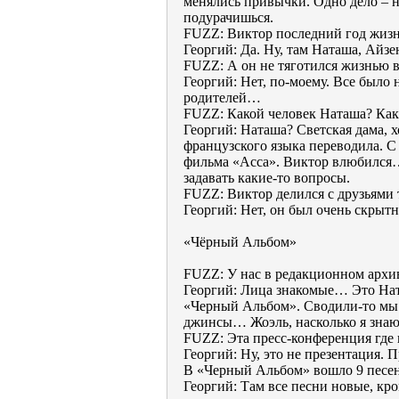
менялись привычки. Одно дело – н
подурачишься.
FUZZ: Виктор последний год жиз
Георгий: Да. Ну, там Наташа, Ай
FUZZ: А он не тяготился жизнью в
Георгий: Нет, по-моему. Все было 
родителей…
FUZZ: Какой человек Наташа? Как
Георгий: Наташа? Светская дама, 
французского языка переводила. С
фильма «Асса». Виктор влюбился… 
задавать какие-то вопросы.
FUZZ: Виктор делился с друзьями т
Георгий: Нет, он был очень скрыт
«Чёрный Альбом»
FUZZ: У нас в редакционном архив
Георгий: Лица знакомые… Это Нат
«Черный Альбом». Сводили-то мы е
джинсы… Жоэль, насколько я знаю
FUZZ: Эта пресс-конференция где
Георгий: Ну, это не презентация
В «Черный Альбом» вошло 9 песен
Георгий: Там все песни новые, кро