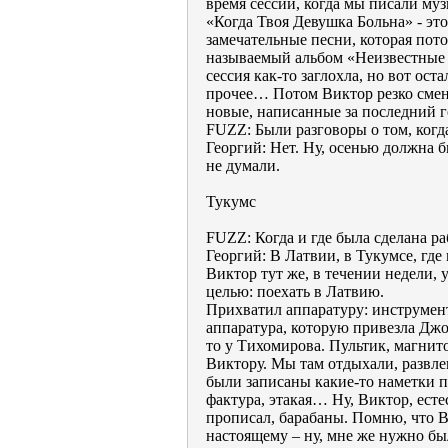
время сессии, когда мы писали му
«Когда Твоя Девушка Больна» - эт
замечательные песни, которая пото
называемый альбом «Неизвестные 
сессия как-то заглохла, но вот ос
прочее… Потом Виктор резко смен
новые, написанные за последний г
FUZZ: Были разговоры о том, когд
Георгий: Нет. Ну, осенью должна б
не думали.
Тукумс
FUZZ: Когда и где была сделана р
Георгий: В Латвии, в Тукумсе, гд
Виктор тут же, в течении недели,
целью: поехать в Латвию.
Прихватил аппаратуру: инструмент
аппаратура, которую привезла Джоа
то у Тихомирова. Пультик, магнито
Виктору. Мы там отдыхали, развлек
были записаны какие-то наметки по
фактура, этакая… Ну, Виктор, есте
прописал, барабаны. Помню, что Ви
настоящему – ну, мне же нужно был