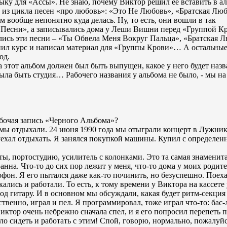
зыку для «Ассы». Не знаю, почему Виктор решил ее вставить в а
о из цикла песен «про любовь»: «Это Не Любовь», «Братская Люб
м вообще непонятно куда делась. Ну, то есть, они вошли в так
Песни», а записывались дома у Леши Вишни перед «Группой Кр
тались эти песни – «Ты Обвела Меня Вокруг Пальца», «Братская 
ил курс и написал материал для «Группы Крови»… А остальные
од.
а этот альбом должен был быть выпущен, какое у него будет наз
ыла быть студия… Рабочего названия у альбома не было, - мы на
абочая запись «Черного Альбома»?
е мы отдыхали. 24 июня 1990 года мы отыграли концерт в Лужник
 уехал отдыхать. Я занялся покупкой машины. Купил с определен
ы, портостудию, усилитель с колонками. Это та самая знаменит
нна. Что-то до сих пор лежит у меня, что-то дома у моих родите
фон. Я его пытался даже как-то починить, но безуспешно. Поеха
ались и работали. То есть, к тому времени у Виктора на кассете
д гитару. И в основном мы обсуждали, какая будет ритм-секция 
ственно, играл и пел. Я программировал, тоже играл что-то: бас
ктор очень небрежно сначала спел, и я его попросил перепеть п
о сидеть и работать с этим! Спой, говорю, нормально, пожалуйс