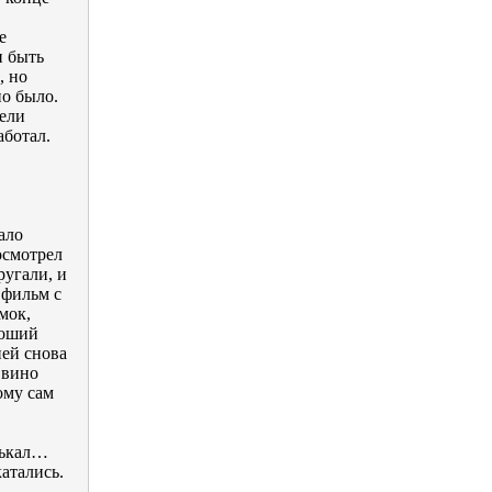
е
и быть
, но
но было.
дели
аботал.
ало
посмотрел
ругали, и
 фильм с
мок,
роший
ней снова
 вино
ому сам
лькал…
атались.