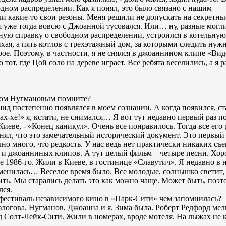
одном распределении. Как я понял, это было связано с нашим
и какие-то свои резоны. Меня решили не допускать на секретны
я уже тогда вовсю с Джоанной тусовался. Или… ну, разные могл
ую справку о свободном распределении, устроился в котельную
хая, а пять котлов с трехэтажный дом, за которыми следить нуж
рое. Поэтому, в частности, я не снялся в джоаннином клипе «Ви
 тот, где Цой соло на дереве играет. Все ребята веселились, а я р
дом Нугмановым помните?
шид постепенно появлялся в моем сознании. А когда появился, ст
Йах-хе!» я, кстати, не снимался… Я вот тут недавно первый раз 
иеве, - «Конец каникул». Очень все понравилось. Тогда все его 
онял, что это замечательный исторический документ. Это первый
о много, что редкость. У нас ведь нет практически никаких съе
в и джоанниных клипов. А тут целый фильм – четыре песни. Хо
 1986-го. Жили в Киеве, в гостинице «Славутич». Я недавно в 
изменилась… Веселое время было. Все молодые, солнышко светит,
ть. Мы старались делать это как можно чаще. Может быть, поэт
лся.
фестиваль независимого кино в «Парк-Сити» чем запомнилась?
злогова, Нугманов, Джоанна и я. Зима была. Роберт Редфорд ме
Солт-Лейк-Сити. Жили в номерах, вроде мотеля. На лыжах не к