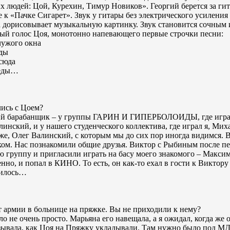
 людей: Цой, Курехин, Тимур Новиков». Георгий берется за гит
 к «Пачке Сигарет». Звук у гитары без электрического усиления
а дорисовывает музыкальную картинку. Звук становится сочным 
ный голос Цоя, монотонно напевающего первые строчки песни:
чужого окна
зды
 сюда
леды…
лись с Цоем?
щий барабанщик – у группы ГАРИН И ГИПЕРБОЛОИДЫ, где игр
инский, и у нашего студенческого коллектива, где играл я, Мих
 же, Олег Валинский, с которым мы до сих пор иногда видимся. 
ом. Нас познакомили общие друзья. Виктор с Рыбиным после п
ю группу и пригласили играть на басу моего знакомого – Макси
енно, и попал в КИНО. То есть, он как-то ехал в гости к Виктору
чилось…
т армии в больнице на пряжке. Вы не приходили к нему?
ло не очень просто. Марьяна его навещала, а я ожидал, когда же 
ывала, как Цоя на Пряжку укладывали. Там нужно было под М