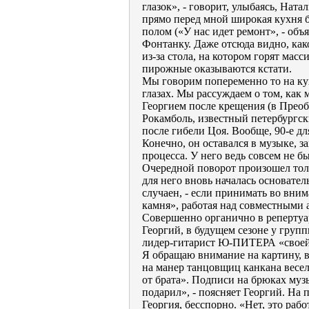
глазок», - говорит, улыбаясь, Нат
прямо перед мной широкая кухня б
полом («У нас идет ремонт», - объ
Фонтанку. Даже отсюда видно, как
из-за стола, на котором горят мас
пирожные оказываются кстати.
Мы говорим попеременно то на кухн
глазах. Мы рассуждаем о том, как
Георгием после крещения (в Преоб
Рокамболь, известный петербургск
после гибели Цоя. Вообще, 90-е дл
Конечно, он оставался в музыке, 
процесса. У него ведь совсем не б
Очередной поворот произошел толь
для него вновь началась основател
случаен, - если принимать во вним
камня», работая над совместными 
Совершенно органично в репертуа
Георгий, в будущем сезоне у групп
лидер-гитарист Ю-ПИТЕРА «своей
Я обращаю внимание на картину, в
на манер танцовщиц канкана весе
от брата». Подписи на брюках муз
подарил», - поясняет Георгий. На 
Георгия, бесспорно. «Нет, это рабо