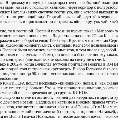
алья. Я прохожу в полумрак квартиры с очень необычной планиро
ез окон, но зато с горящим камином; через коридор с полуразоб
ясняет Наталья) вижу светлую гостиную, окна которой выходят н
ой это потрясающий вид! Георгий – высокий, одетый в черное – 
сивные свечи, и приглашает позавтракать: яйца вкрутую, чай, хл
е, то в гостиной. Георгий постоянно курит, пачка «Marlboro» т
 меняет человека новое имя… Люди стали называть Юрия Каспар
раженском соборе) осенью 1990 года. Крестным отцом стал Серг
ий художник-концептуалист, с которым Каспарян познакомился 
я Георгия были временем экспериментов, в том числе над собой.
записывая и выпуская альбомы, но все-таки был вне поп-музыкал
ыло концертов (эпизодические выходы на сцену не в счет).
ко в 2002-м, когда Вячеслав Бутусов пригласил Георгия в Ю-ПИ
ьно подзабытая гастрольная круговерть. Выбор Бутусова был сов
ание, что с конца 90-х они вместе находились в «поисках филос
альбомами.
р Ю-ПИТЕРА вошли несколько «киношных» песен, и, как сказал
ы их станет еще больше. Что ж, это вполне закономерно, учитыва
 манерой игры определял лицо группы КИНО».
исящую на стене в гостиной, - на ней два небритых гитариста-х
ло дрыгают ногами. Надпись на картине в нижнем правом углу:
ыкантов, соответственно гласят «брат» и «Юрик». «Это Цой мне 
противоположной стене женский портрет, - сходство с Натальей,
та не Цоя, а Тимура Новикова, - и, после длинной паузы, - моя ю