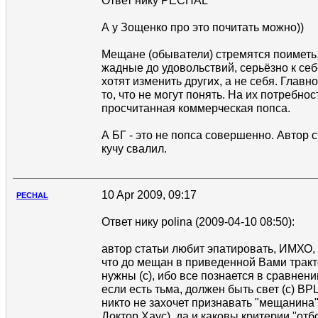
Ответ нику PECHAL
А у Зощенко про это почитать можно))
Мещане (обыватели) стремятся поиметь,
жадные до удовольствий, серьёзно к себ
хотят изменить других, а не себя. Главн
то, что не могут понять. На их потребно
просчитанная коммерческая попса.
А БГ - это не попса совершенно. Автор 
кучу свалил.
10 Apr 2009, 09:17
PECHAL
Ответ нику polina (2009-04-10 08:50):
автор статьи любит эпатировать, ИМХО,
что до мещан в приведенной Вами тракт
нужны (с), ибо все познается в сравнени
если есть тьма, должен быть свет (с) ВР
никто не захочет признавать "мещанина" 
Доктор Хаус), да и каковы критерии "отб