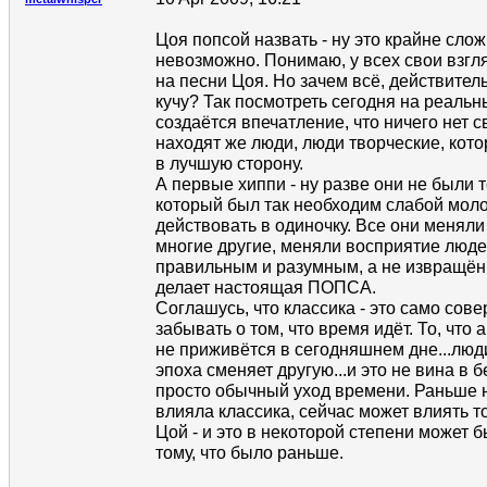
Цоя попсой назвать - ну это крайне сло
невозможно. Понимаю, у всех свои взгля
на песни Цоя. Но зачем всё, действитель
кучу? Так посмотреть сегодня на реальн
создаётся впечатление, что ничего нет с
находят же люди, люди творческие, кот
в лучшую сторону.
А первые хиппи - ну разве они не были 
который был так необходим слабой моло
действовать в одиночку. Все они меняли 
многие другие, меняли восприятие люде
правильным и разумным, а не извращённ
делает настоящая ПОПСА.
Соглашусь, что классика - это само сове
забывать о том, что время идёт. То, что 
не приживётся в сегодняшнем дне...люди
эпоха сменяет другую...и это не вина в 
просто обычный уход времени. Раньше 
влияла классика, сейчас может влиять т
Цой - и это в некоторой степени может 
тому, что было раньше.