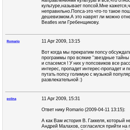
направлениями культуры и все,что отно
культуре,называет попсой.Мне кажется,ч
неправильно.Попса-это что-то такое по
дешевизмом.А это наврят ли можно отне
Beatles или Гребенщикову.
11 Apr 2009, 13:15
Romario
Вот когда мы прекратим попсу обсуждать
программы про всякие "звездные тайны 
и спасемся ! У них у попсовиков все ра
интерес, пропадет интерес-пропадет и по
путать попсу голимую с музыкой популя
развлекательной :)
11 Apr 2009, 15:31
polina
Ответ нику Romario (2009-04-11 13:15):
А как Вам история В. Гаккеля, который не
Андрей Малахов, согласился прийти на 