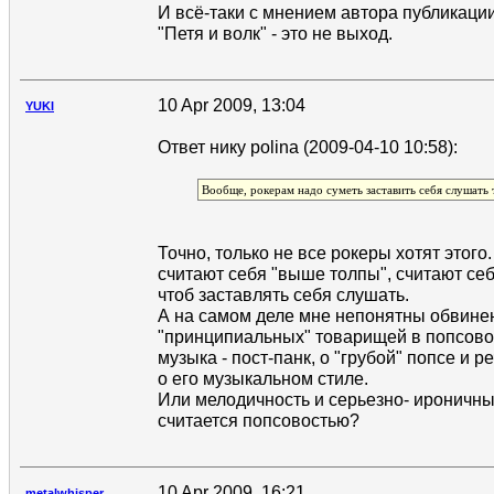
И всё-таки с мнением автора публикации
"Петя и волк" - это не выход.
10 Apr 2009, 13:04
YUKI
Ответ нику polina (2009-04-10 10:58):
Вообще, рокерам надо суметь заставить себя слушать т
Точно, только не все рокеры хотят этого
считают себя "выше толпы", считают се
чтоб заставлять себя слушать.
А на самом деле мне непонятны обвине
"принципиальных" товарищей в попсовос
музыка - пост-панк, о "грубой" попсе и ре
о его музыкальном стиле.
Или мелодичность и серьезно- ироничны
считается попсовостью?
10 Apr 2009, 16:21
metalwhisper