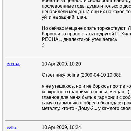
воевать за ценности своих родителей-бу
послевоенные годы думали только о дос
ненавидели мещан. И они их на какое-т
уйти на задний план.
Но сейчас мещане опять торжествуют! 
борются за право стать подругой П. Хилт
PECHAL, диалектикой утешаетесь
:)
10 Apr 2009, 10:20
PECHAL
Ответ нику polina (2009-04-10 10:08):
я не утешаюсь, но и не борюсь против ко
конкретного (например попсы, мещан...)
главное для меня быть в гармонии с собо
самую гармонию я обрела благодаря року
металлу, кто-то - Дому-2... у каждого сво
10 Apr 2009, 10:24
polina