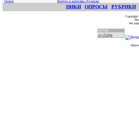
Поиск
Вопрос к жителям Луганска
НИКИ
ОПРОСЫ
РУБРИКИ
Copyright
Исп
без ра
Загруз