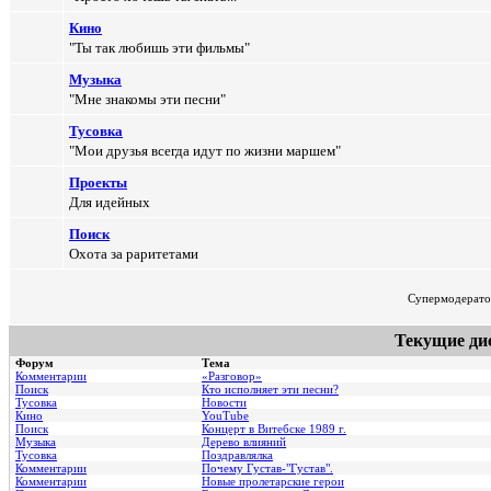
Кино
"Ты так любишь эти фильмы"
Музыка
"Мне знакомы эти песни"
Тусовка
"Мои друзья всегда идут по жизни маршем"
Проекты
Для идейных
Поиск
Охота за раритетами
Супермодерат
Текущие ди
Форум
Тема
Комментарии
«Разговор»
Поиск
Кто исполняет эти песни?
Тусовка
Новости
Кино
YouTube
Поиск
Концерт в Витебске 1989 г.
Музыка
Дерево влияний
Тусовка
Поздравлялка
Комментарии
Почему Густав-"Густав".
Комментарии
Hовые пролетарские герои