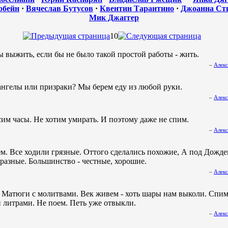
обейн
·
Вячеслав Бутусов
·
Квентин Тарантино
·
Джоанна Ст
Мик Джаггер
10
ы выжить, если бы не было такой простой работы - жить.
–
Алекс
 ангелы или призраки? Мы берем еду из любой руки.
–
Алекс
им часы. Не хотим умирать. И поэтому даже не спим.
–
Алекс
м. Все ходили грязные. Оттого сделались похожие, А под Дожд
 разные. Большинство - честные, хорошие.
–
Алекс
 Матюги с молитвами. Век живем - хоть шары нам выколи. Спим
 литрами. Не поем. Петь уже отвыкли.
–
Алекс