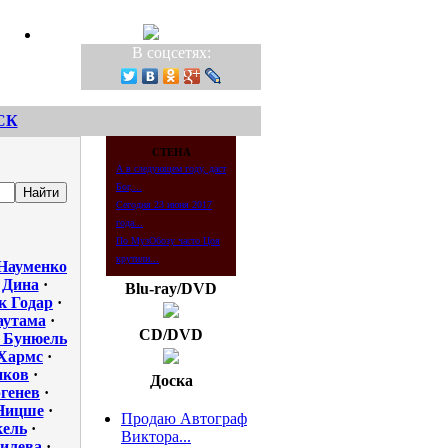
В соцсетях:
СК
СТЕНА
А в следующем году, даст
Бог,...
Сегодня 23 июня 2017
года...
По МузОбозу часто Цоя
крутили...
Науменко
·
Дина
·
Blu-ray/DVD
 Годар
·
аутама
·
CD/DVD
 Бунюель
Хармс
·
иков
·
Доска
ргенев
·
Ницше
·
Продаю Автограф
кель
·
Виктора...
илева
·