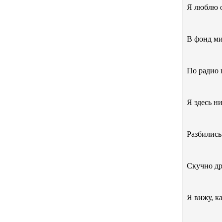
Я люблю о
В фонд ми
По радио 
Я эдесь ни
Разбились
Скучно др
Я вижу, к