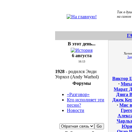
Так в душ
на самом 
Г
В этот день...
Хотит
6 августа
За
16:13
1928
- родился Энди
Уорхол (Andy Warhol)
Виктор 
Форумы
·
Миха
Марат Д
«Разговор»
Дзига 
Кто исполняет эти
Джек Ке
песни?
·
Мис в
Новости
Грег
Алекс
Чарльз
Юри
Отар И