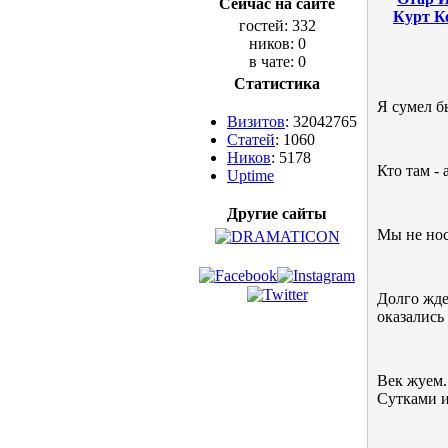
Сейчас на сайте
Курт К
гостей: 332
ников: 0
в чате: 0
Статистика
Я сумел б
Визитов
: 32042765
Статей
: 1060
Ников
: 5178
Кто там -
Uptime
Другие сайты
Мы не нос
Долго жде
оказались
Век жуем.
Сутками и