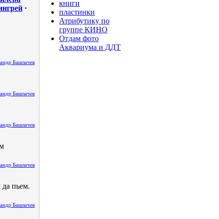
книги
ингрей
·
пластинки
Атрибутику по
группе КИНО
Отдам фото
Аквариума и ДДТ
андр Башлачев
андр Башлачев
андр Башлачев
ем
андр Башлачев
 да пьем.
андр Башлачев