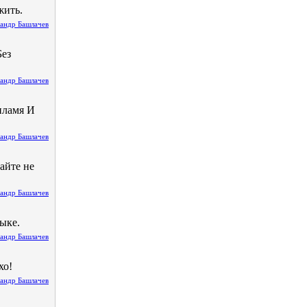
жить.
андр Башлачев
Без
андр Башлачев
пламя И
андр Башлачев
вайте не
андр Башлачев
зыке.
андр Башлачев
хо!
андр Башлачев