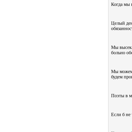
Когда мы 
Целый ден
обязаннос
Мы высека
больно об
Мы можем 
будем про
Поэты в ми
Если б не 