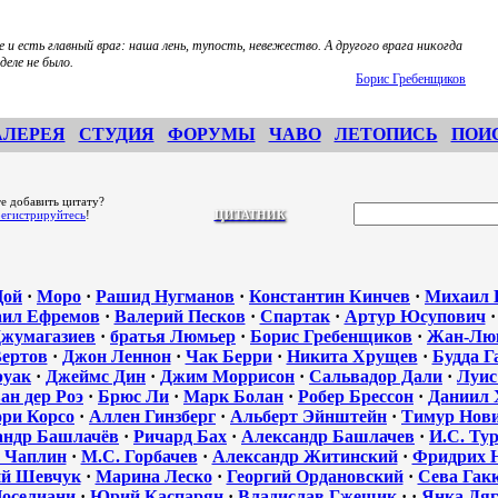
е и есть главный враг: наша лень, тупость, невежество. А другого врага никогда
деле не было.
Борис Гребенщиков
АЛЕРЕЯ
СТУДИЯ
ФОРУМЫ
ЧАВО
ЛЕТОПИСЬ
ПОИ
е добавить цитату?
регистрируйтесь
!
ЦИТАТНИК
Цой
·
Моро
·
Рашид Нугманов
·
Константин Кинчев
·
Михаил 
ил Ефремов
·
Валерий Песков
·
Спартак
·
Артур Юсупович
жумагазиев
·
братья Люмьер
·
Борис Гребенщиков
·
Жан-Люк
Вертов
·
Джон Леннон
·
Чак Берри
·
Никита Хрущев
·
Будда Г
руак
·
Джеймс Дин
·
Джим Моррисон
·
Сальвадор Дали
·
Луис
ан дер Роэ
·
Брюс Ли
·
Марк Болан
·
Робер Брессон
·
Даниил 
ори Корсо
·
Аллен Гинзберг
·
Альберт Эйнштейн
·
Тимур Нов
андр Башлачёв
·
Ричард Бах
·
Александр Башлачев
·
И.С. Ту
 Чаплин
·
М.С. Горбачев
·
Александр Житинский
·
Фридрих 
й Шевчук
·
Марина Леско
·
Георгий Ордановский
·
Сева Гак
оселиани
·
Юрий Каспарян
·
Владислав Гжещик
·
·
Янка Дяг