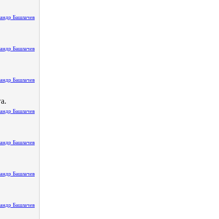
андр Башлачев
андр Башлачев
андр Башлачев
а.
андр Башлачев
андр Башлачев
андр Башлачев
андр Башлачев