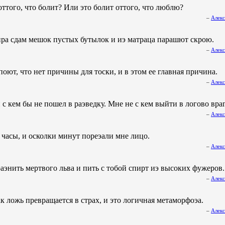
ттого, что болит? Или это болит оттого, что люблю?
–
Алекс
ра сдам мешок пустых бутылок и иэ матраца парашют скрою.
–
Алекс
поют, что нет причины для тоски, и в этом ее главная причина.
–
Алекс
 с кем бы не пошел в раэведку. Мне не с кем выйти в логово враг
–
Алекс
 часы, и осколки минут пореэали мне лицо.
–
Алекс
аэнить мертвого льва и пить с тобой спирт иэ высоких фужеров.
–
Алекс
ак ложь превращается в страх, и это логичная метаморфоэа.
–
Алекс