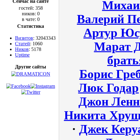
Сейчас на сайте
Михаи
гостей: 358
ников: 0
Валерий П
в чате: 0
Статистика
Артур Юс
Визитов
: 32043343
Марат 
Статей
: 1060
Ников
: 5178
Uptime
брат
Другие сайты
Борис Гре
Люк Годар
Джон Ленн
Никита Хрущ
·
Джек Керу