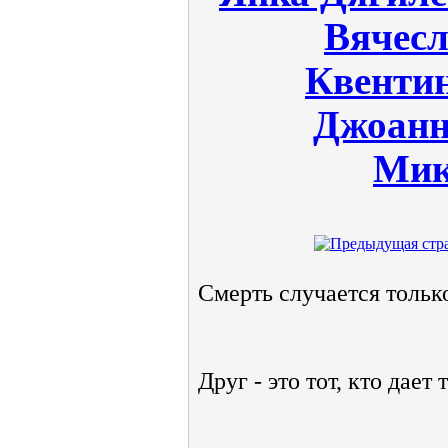
Вячесл
Квенти
Джоанн
Мик
Смерть случается только
Друг - это тот, кто дае