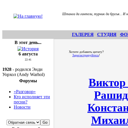
Штанга да гантели, турник да брусья... И н
ГАЛЕРЕЯ
СТУДИЯ
ФО
В этот день...
Хотите добавить цитату?
6 августа
Зарегистрируйтесь
!
22:41
1928
- родился Энди
Уорхол (Andy Warhol)
Виктор
Форумы
«Разговор»
Рашид
Кто исполняет эти
песни?
Конста
Новости
Михаи