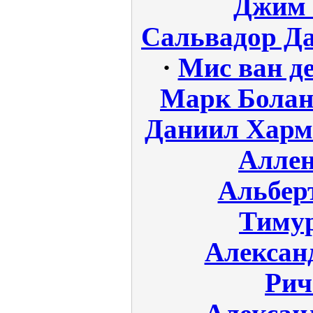
Джим 
Сальвадор Д
·
Мис ван де
Марк Бола
Даниил Харм
Аллен
Альбер
Тиму
Алексан
Рич