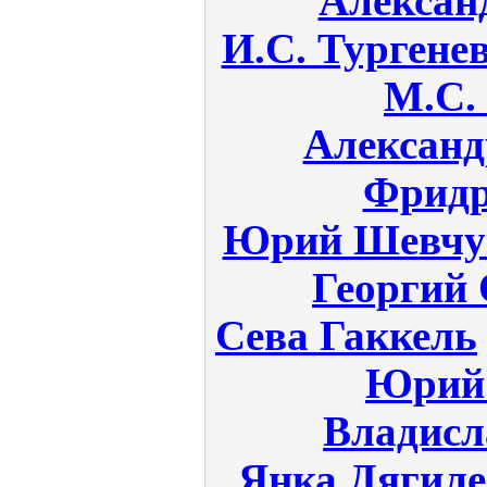
Алексан
И.С. Тургене
М.С.
Алексан
Фридр
Юрий Шевчу
Георгий
Сева Гаккель
Юрий 
Владис
Янка Дягиле