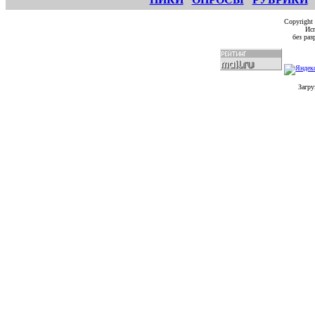
Copyright
Исп
без ра
Загру