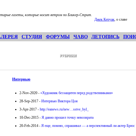
старые газеты, которые носит ветром по Бликер-Стрит.
Джек Керуак
, о славе
АЛЕРЕЯ
СТУДИЯ
ФОРУМЫ
ЧАВО
ЛЕТОПИСЬ
ПОИ
РУБРИКИ
Интервью
2-Nov-2020 -
«Художник беззащитен перед родственниками»
28-Sep-2017 -
Интервью Виктора Цоя
3-Apr-2017 -
http://eanews.ru/new…sstve_byl_
10-Dec-2015 -
Я давно прошел точку невозврата
20-Feb-2014 -
Я еще, помню, спрашивал — а перспективный ли актер Брюс