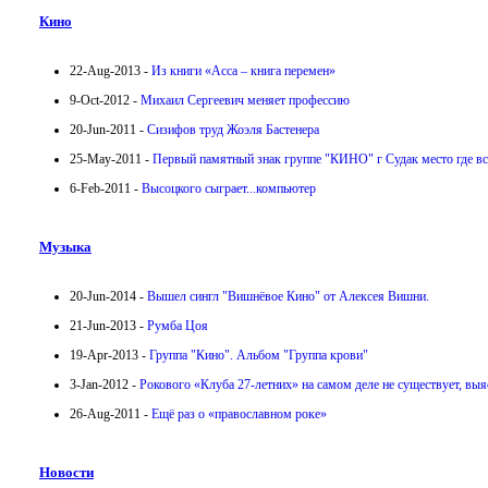
Кино
22-Aug-2013 -
Из книги «Асса – книга перемен»
9-Oct-2012 -
Михаил Сергеевич меняет профессию
20-Jun-2011 -
Сизифов труд Жоэля Бастенера
25-May-2011 -
Первый памятный знак группе "КИНО" г Судак место где все 
6-Feb-2011 -
Высоцкого сыграет...компьютер
Музыка
20-Jun-2014 -
Вышел сингл "Вишнёвое Кино" от Алексея Вишни.
21-Jun-2013 -
Румба Цоя
19-Apr-2013 -
Группа "Кино". Альбом "Группа крови"
3-Jan-2012 -
Рокового «Клуба 27-летних» на самом деле не существует, выя
26-Aug-2011 -
Ещё раз о «православном роке»
Новости