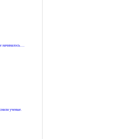
начиналось.....
снили ученые.