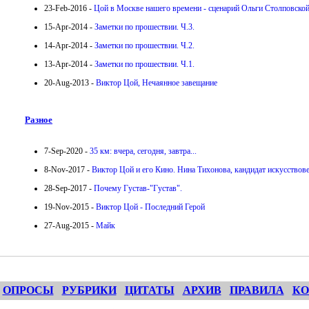
23-Feb-2016 -
Цой в Москве нашего времени - сценарий Ольги Столповско
15-Apr-2014 -
Заметки по прошествии. Ч.3.
14-Apr-2014 -
Заметки по прошествии. Ч.2.
13-Apr-2014 -
Заметки по прошествии. Ч.1.
20-Aug-2013 -
Виктор Цой, Нечаянное завещание
Разное
7-Sep-2020 -
35 км: вчера, сегодня, завтра...
8-Nov-2017 -
Виктор Цой и его Кино. Нина Тихонова, кандидат искусствов
28-Sep-2017 -
Почему Густав-"Густав".
19-Nov-2015 -
Виктор Цой - Последний Герой
27-Aug-2015 -
Майк
ОПРОСЫ
РУБРИКИ
ЦИТАТЫ
АРХИВ
ПРАВИЛА
КО