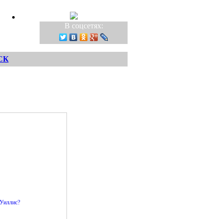
В соцсетях:
СК
 Уиллис?