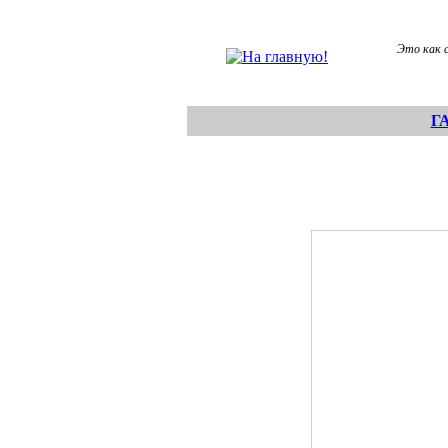
Это как 
Г