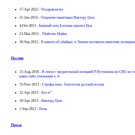
17-Apr-2022 -
Поздравлялка
21-Jun-2014 -
Открытие памятника Виктору Цою
4-Oct-2013 -
Бывший зять Блохина перепел Цоя
23-Mar-2013 -
Убийство Майка
18-Sep-2012 -
В память об убийцах: в Латвии поставили памятник полицая
Поэзия
15-Aug-2018 -
В связи с предательской позицией Р.Нугманова по СВО не 
какое-либо отношение к эт
15-Nov-2013 -
Строфы века. Антология русской поэзии
22-Apr-2013 -
Кто я?
19-Apr-2013 -
Виктору Цою
1-Sep-2012 -
Ночь
Проза