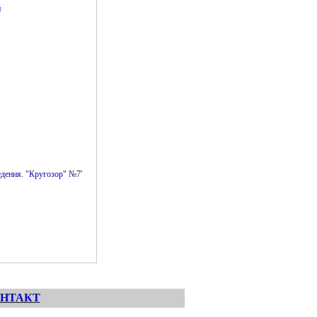
й
едения. "Кругозор" №7'
НТАКТ