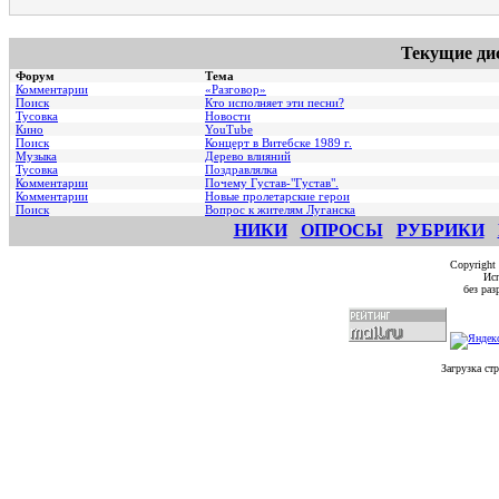
Текущие ди
Форум
Тема
Комментарии
«Разговор»
Поиск
Кто исполняет эти песни?
Тусовка
Новости
Кино
YouTube
Поиск
Концерт в Витебске 1989 г.
Музыка
Дерево влияний
Тусовка
Поздравлялка
Комментарии
Почему Густав-"Густав".
Комментарии
Hовые пролетарские герои
Поиск
Вопрос к жителям Луганска
НИКИ
ОПРОСЫ
РУБРИКИ
Copyright
Исп
без ра
Загрузка ст