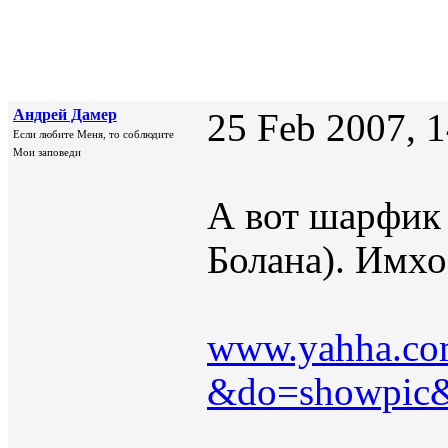
Андрей Дамер
25 Feb 2007, 
Если любите Меня, то соблюдите
Мои заповеди
А вот шарфик
Болана). Имхо
www.yahha.com
&do=showpic&