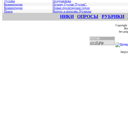
Тусовка
Поздравлялка
Комментарии
Почему Густав-"Густав".
Комментарии
Hовые пролетарские герои
Поиск
Вопрос к жителям Луганска
НИКИ
ОПРОСЫ
РУБРИКИ
Copyright
Исп
без ра
Загруз