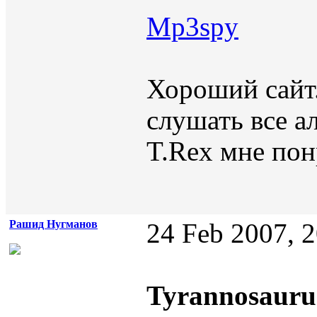
Mp3spy
Хороший сайт
слушать все а
T.Rex мне пон
Рашид Нугманов
24 Feb 2007, 
Tyrannosauru