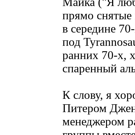
Майка ("Я люб
прямо снятые 
в середине 70
под Tyrannosau
ранних 70-х, 
спаренный аль
К слову, я хо
Питером Джен
менеджером ра
группы вместе