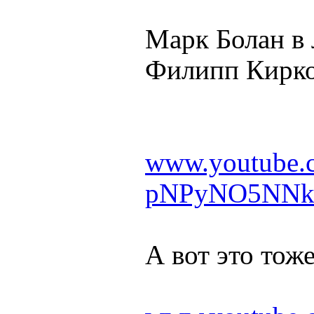
Марк Болан в 
Филипп Кирко
www.youtube.
pNPyNO5NN
А вот это тож