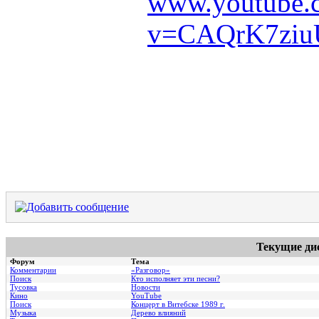
www.youtube.
v=CAQrK7zi
Текущие ди
Форум
Тема
Комментарии
«Разговор»
Поиск
Кто исполняет эти песни?
Тусовка
Новости
Кино
YouTube
Поиск
Концерт в Витебске 1989 г.
Музыка
Дерево влияний