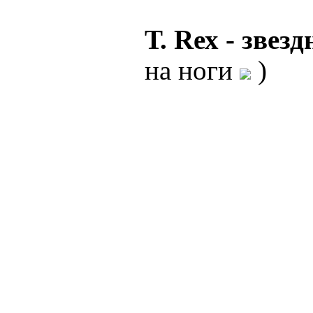
Т. Rех - звез
на ноги
)