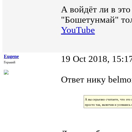
А войдёт ли в эт
"Бошетунмай" тол
YouTube
Eugene
19 Oct 2018, 15:1
Горький
Ответ нику belmon
А вы серьезно считаете, что это
просто так, включив и усевшись 