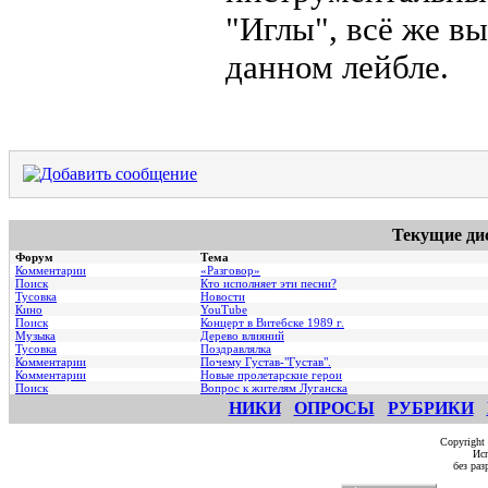
"Иглы", всё же в
данном лейбле.
Текущие ди
Форум
Тема
Комментарии
«Разговор»
Поиск
Кто исполняет эти песни?
Тусовка
Новости
Кино
YouTube
Поиск
Концерт в Витебске 1989 г.
Музыка
Дерево влияний
Тусовка
Поздравлялка
Комментарии
Почему Густав-"Густав".
Комментарии
Hовые пролетарские герои
Поиск
Вопрос к жителям Луганска
НИКИ
ОПРОСЫ
РУБРИКИ
Copyright
Исп
без ра