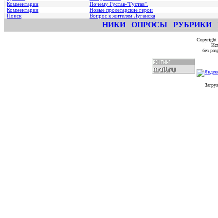
Комментарии
Почему Густав-"Густав".
Комментарии
Hовые пролетарские герои
Поиск
Вопрос к жителям Луганска
НИКИ
ОПРОСЫ
РУБРИКИ
Copyright
Исп
без ра
Загруз