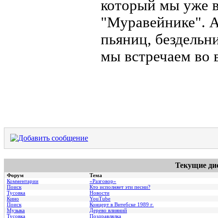
который мы уже в
"Муравейнике". А
пьяниц, бездельн
мы встречаем во 
Текущие ди
Форум
Тема
Комментарии
«Разговор»
Поиск
Кто исполняет эти песни?
Тусовка
Новости
Кино
YouTube
Поиск
Концерт в Витебске 1989 г.
Музыка
Дерево влияний
Тусовка
Поздравлялка